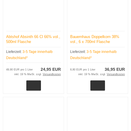
Abtshof Absinth 66 Cl 66% vol.,
Bauernhaus Doppelkorn 38%
500ml Flasche
vol., 6 x 700ml Flasche
Lieferzeit:
3-5 Tage innerhalb
Lieferzeit:
3-5 Tage innerhalb
Deutschland*
Deutschland*
24,95 EUR
36,95 EUR
49,90 EUR pro 1 Liter
8,80 EUR pro 1 Liter
inkl. 19 % MwSt. zzgl.
Versandkosten
inkl. 19 % MwSt. zzgl.
Versandkosten