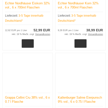
Echter Nordhäuser Eiskorn 32%
Echter Nordhäuser Korn 32%
vol., 6 x 700ml Flaschen
vol., 6 x 700ml Flaschen
Lieferzeit:
3-5 Tage innerhalb
Lieferzeit:
3-5 Tage innerhalb
Deutschland*
Deutschland*
52,99 EUR
38,99 EUR
12,62 EUR pro 1 Liter
9,28 EUR pro 1 Liter
inkl. 19 % MwSt. zzgl.
Versandkosten
inkl. 19 % MwSt. zzgl.
Versandkosten
Grappa Cellini Cru 38% vol., 6 x
Katlenburger Sahne Eierpunsch
0.7 l Flasche
9% vol., 6 x 0.75 l Flasche