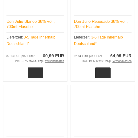
Don Julio Blanco 38% vol.,
Don Julio Reposado 38% vol.,
700ml Flasche
700ml Flasche
Lieferzeit:
3-5 Tage innerhalb
Lieferzeit:
3-5 Tage innerhalb
Deutschland*
Deutschland*
60,99 EUR
64,99 EUR
87,13 EUR pro 1 Liter
92,84 EUR pro 1 Liter
inkl. 19 % MwSt. zzgl.
Versandkosten
inkl. 19 % MwSt. zzgl.
Versandkosten