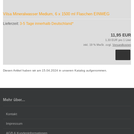
Vilsa Mineralwasser Medium, 6 x 1500 ml Flaschen EINWEG
Lieferzeit:
3-5 Tage innerhalb Deutschland*
11,95 EUR
1,33 EUR pro 1 Liter
inkl. 19 % MwSt. zzgl.
Versandkosten
Diesen Artikel haben wir am 15.04.2024 in unseren Katalog aufgenommen.
Mehr über...
Kontakt
Impressum
AGB & Kundeninformationen