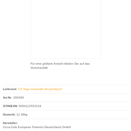
Für eine größere Ansicht klicken Sie auf das
Vorschaubild
Lieferzeit:
3-5 Tage innerhalb Deutschland*
Art.Nr.:
260264
GTIN/EAN:
5000112552218
Gewicht:
12.36kg
Hersteller:
Coca‑Cola European Partners Deutschland GmbH