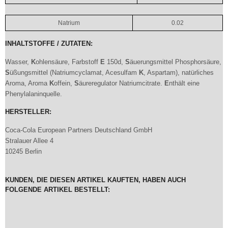
Natrium
0.02
INHALTSTOFFE / ZUTATEN:
Wasser,
K
ohlensäure, Farbstoff
E
150d,
S
äuerungsmittel Phosphorsäure,
S
üßungsmittel (Natriumcyclamat, Acesulfam
K
, Aspartam), natürliches
Aroma, Aroma
K
offein,
S
äureregulator Natriumcitrate.
E
nthält eine
Phenylalaninquelle.
HERSTELLER:
Coca‑Cola European Partners Deutschland GmbH
Stralauer Allee 4
10245 Berlin
KUNDEN, DIE DIESEN ARTIKEL KAUFTEN, HABEN AUCH
FOLGENDE ARTIKEL BESTELLT: