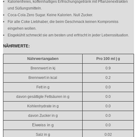
Kalorienfreies, koffeinhaltiges Erfrischungsgetränk mit Pflanzenextrakten
und Süßungsmitteln.
Coca-Cola Zero Sugar. Keine Kalorien. Null Zucker.
Für alle Coke Liebhaber, die beim Geschmack keinen Kompromiss
eingehen wollen.
Eisgekühlt schmeckt sie am besten und erfrischt in jeder Lebenssituation.
NÄHRWERTE:
Nährwertangaben
Pro 100 ml | g
Brennwert in kj
0.9
Brennwert in kcal
0.2
Fett in g
0.0
davon gesättigte Fettsäuren in g
0.0
Kohlenhydrate in g
0.0
davon Zucker in g
0.0
Eiweiss in g
0.0
Salz in g
0.02