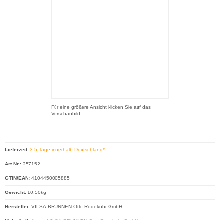
Für eine größere Ansicht klicken Sie auf das
Vorschaubild
Lieferzeit:
3-5 Tage innerhalb Deutschland*
Art.Nr.:
257152
GTIN/EAN:
4104450005885
Gewicht:
10.50kg
Hersteller:
VILSA-BRUNNEN Otto Rodekohr GmbH