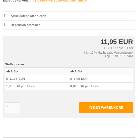
Mehr Artikel von:
VILSA-BRUNNEN Otto Rodekohr GmbH
Artikeldatenblatt drucken
Rezension schreiben
11,95 EUR
1,33 EUR pro 1 Liter
inkl. 19 % MwSt. zzgl.
Versandkosten
zzgl. 1,50 EUR Pfand
Staffelpreise
ab 1 Stk.
ab 2 Stk.
je 11,95 EUR
je 7,95 EUR
1,33 EUR pro 1 Liter
0,88 EUR pro 1 Liter
IN DEN WARENKORB