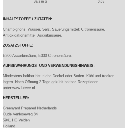
Salz in g
0.63
INHALTSTOFFE / ZUTATEN:
Champignons, Wasser,
S
alz,
S
äuerungsmittel: Citronensäure,
Antioxidationsmittel: Ascorbinsäure.
ZUSATZSTOFFE:
E300 Ascorbinsäure; E330 Citronensäure.
AUFBEWAHRUNGS- UND VERWENDUNGSHINWEIS:
Mindestens haltbar bis: siehe Deckel oder Boden. Kühl und trocken
lagern. Nach Öffnung 2 Tage gekühlt haltbar. Rezeptideen
unter:www.lutece.nl
HERSTELLER:
Greenyard Prepared Netherlands
Oude Venloseweg 84
5941 HG Velden
Holland