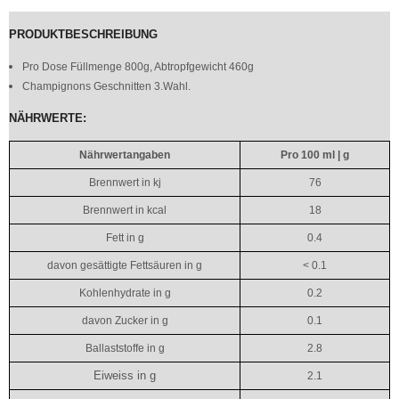
PRODUKTBESCHREIBUNG
Pro Dose Füllmenge 800g, Abtropfgewicht 460g
Champignons Geschnitten 3.Wahl.
NÄHRWERTE:
Nährwertangaben
Pro 100 ml | g
Brennwert in kj
76
Brennwert in kcal
18
Fett in g
0.4
davon gesättigte Fettsäuren in g
< 0.1
Kohlenhydrate in g
0.2
davon Zucker in g
0.1
Ballaststoffe in g
2.8
Eiweiss in g
2.1