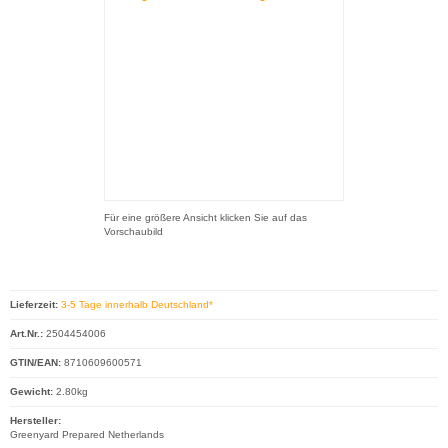
Für eine größere Ansicht klicken Sie auf das
Vorschaubild
Lieferzeit:
3-5 Tage innerhalb Deutschland*
Art.Nr.:
2504454006
GTIN/EAN:
8710609600571
Gewicht:
2.80kg
Hersteller:
Greenyard Prepared Netherlands