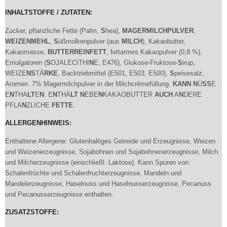
INHALTSTOFFE / ZUTATEN:
Zucker, pflanzliche Fette (Palm,
S
hea),
MAGER
MILCH
PULVER
,
WEIZE
N
MEHL
,
S
üßmolkenpulver (aus
MILCH
), Kakaobutter,
Kakaomasse,
BUTTERREI
N
FETT
, fettarmes Kakaopulver (0,8 %),
Emulgatoren (
S
OJALECITHI
N
E, E476), Glukose-Fruktose-
S
irup,
WEIZE
N
S
TÄ
RKE
, Backtriebmittel (E501, E503, E500),
S
peisesalz,
Aromen. 7% Magermilchpulver in der Milchcrèmefüllung.
KA
N
N
N
Ü
S
S
E
E
N
THA
LT
E
N
. E
N
THÄ
LT
N
EBE
N
KAKAOBUTTER
AUCH
A
N
DERE
PFLA
N
ZLICHE
FETTE
.
ALLERGENHINWEIS:
Enthaltene Allergene: Glutenhaltiges Getreide und Erzeugnisse, Weizen
und Weizenerzeugnisse, Sojabohnen und Sojabohnenerzeugnisse, Milch
und Milcherzeugnisse (einschließl. Laktose). Kann Spuren von:
Schalenfrüchte und Schalenfruchterzeugnisse, Mandeln und
Mandelerzeugnisse, Haselnuss und Haselnusserzeugnisse, Pecanuss
und Pecanusserzeugnisse enthalten.
ZUSATZSTOFFE: