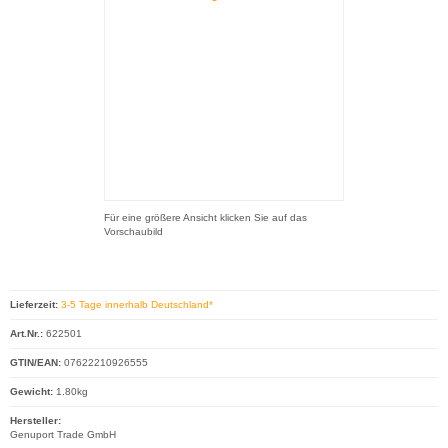
Für eine größere Ansicht klicken Sie auf das
Vorschaubild
Lieferzeit:
3-5 Tage innerhalb Deutschland*
Art.Nr.:
622501
GTIN/EAN:
07622210926555
Gewicht:
1.80kg
Hersteller:
Genuport Trade GmbH