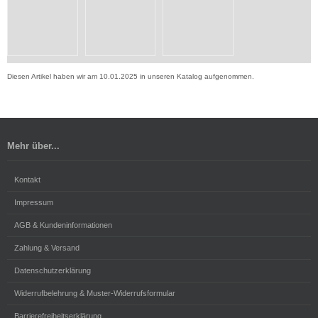
Diesen Artikel haben wir am 10.01.2025 in unseren Katalog aufgenommen.
Mehr über...
Kontakt
Impressum
AGB & Kundeninformationen
Zahlung & Versand
Datenschutzerklärung
Widerrufbelehrung & Muster-Widerrufsformular
Barrierefreiheitserklärung