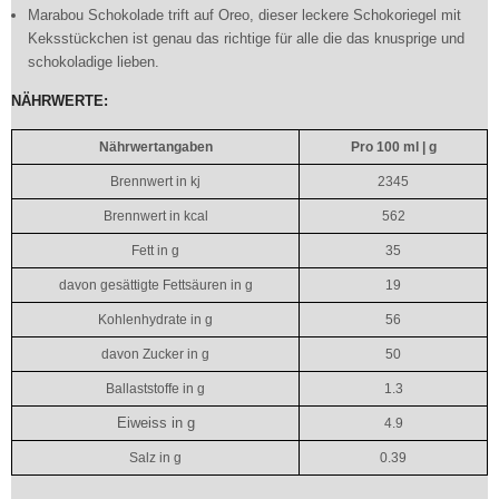
Marabou Schokolade trift auf Oreo, dieser leckere Schokoriegel mit
Keksstückchen ist genau das richtige für alle die das knusprige und
schokoladige lieben.
NÄHRWERTE:
Nährwertangaben
Pro 100 ml | g
Brennwert in kj
2345
Brennwert in kcal
562
Fett in g
35
davon gesättigte Fettsäuren in g
19
Kohlenhydrate in g
56
davon Zucker in g
50
Ballaststoffe in g
1.3
Eiweiss in g
4.9
Salz in g
0.39