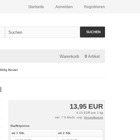
Startseite
Anmelden
Registrieren
SUCHEN
Warenkorb
0
Artikel
560g Beutel
l
13,95 EUR
4,15 EUR pro 1 kg
inkl. 7 % MwSt. zzgl.
Versandkosten
Staffelpreise
ab 1 Stk.
ab 2 Stk.