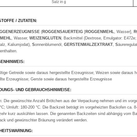
Salz in g
STOFFE / ZUTATEN:
GGENERZEUGNI
S
S
E
(
ROGGEN
S
AUERTEIG
[
ROGGENMEHL
, Wasser],
R
NMEHL
, Wasser,
WEIZENGLUTEN
, Backmittel (Dextrose, Emulgator: E472e
alz, Kaliumjodat),
S
onnenblumenöl,
GER
S
TENMALZEXTRAKT
,
S
äureregula
enthalten.
ENHINWEIS:
ltige Getreide sowie daraus hergestellte Erzeugnisse; Weizen sowie daraus 
llte Erzeugnisse; Gerste sowie daraus hergestellte Erzeugnisse
UNGS- UND GEBRAUCHSHINWEISE:
: Die gewünschte Anzahl Brötchen aus der Verpackung nehmen und im vorgehe
°C; Umluft: 180-200 °C. Die Backzeit beträgt im vorgeheizten Backofen ca. 8
ehr kurz auskühlen lassen. Die genannten Backzeiten sind abhängig vom Bac
ck und gewünschter Bräunung verändert werden.
HEITSWARNUNG: