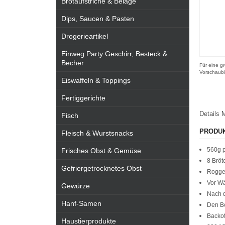
Brotaufstriche & Beläge
Dips, Saucen & Pasten
Drogerieartikel
Einweg Party Geschirr, Besteck &
Becher
Für eine gr
Vorschaubi
Eiswaffeln & Toppings
Fertiggerichte
Details
M
Fisch
PRODU
Fleisch & Wurstsnacks
560g p
Frisches Obst & Gemüse
8 Bröt
Gefriergetrocknetes Obst
Rogge
Vor Wä
Gewürze
Nach d
Hanf-Samen
Den Be
Backof
Haustierprodukte