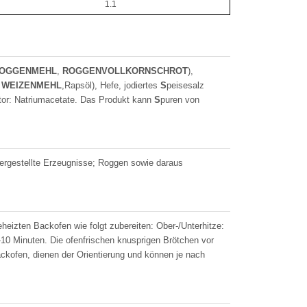
1.1
OGGENMEHL
,
ROGGENVOLLKORN
S
CHROT
),
;
WEIZENMEHL
,Rapsöl), Hefe, jodiertes
S
peisesalz
tor: Natriumacetate. Das Produkt kann
S
puren von
hergestellte Erzeugnisse; Roggen sowie daraus
izten Backofen wie folgt zubereiten: Ober-/Unterhitze:
-10 Minuten. Die ofenfrischen knusprigen Brötchen vor
kofen, dienen der Orientierung und können je nach