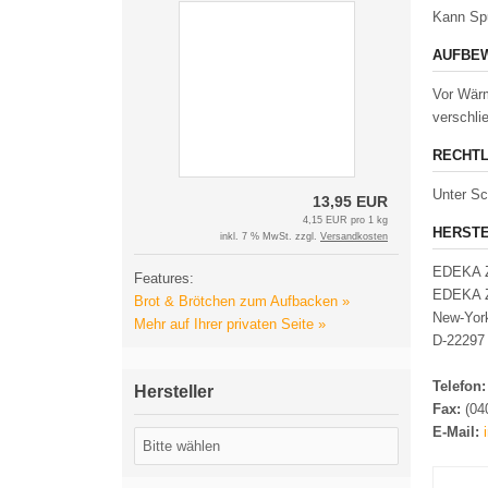
Kann Spu
AUFBEW
Vor Wärm
verschli
RECHTL
Unter S
13,95 EUR
4,15 EUR pro 1 kg
HERSTE
inkl. 7 % MwSt. zzgl.
Versandkosten
EDEKA Z
Features:
EDEKA Z
Brot & Brötchen zum Aufbacken »
New-Yor
Mehr auf Ihrer privaten Seite »
D-22297
Telefon
Hersteller
Fax:
(04
E-Mail: