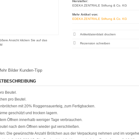
Hersteller:
EDEKA ZENTRALE Stiftung & Co. KG
Mehr Artikel von:
EDEKA ZENTRALE Stiftung & Co. KG
Artikeldatenblatt drucken
ößere Ansicht klicken Sie auf das
Rezension schreiben
ld
ehr Bilder
Kunden-Tipp
KTBESCHREIBUNG
ro Beutel.
chen pro Beutel.
nbrötchen mit 20% Roggensauerteig, zum Fertigbacken.
rme geschützt und trocken lagern.
em Öffnen innerhalb weniger Tage verbrauchen.
utel nach dem Öffnen wieder gut verschließen.
en: Die gewünschte Anzahl Brötchen aus der Verpackung nehmen und im vorgeheizt