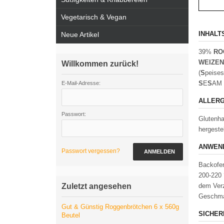
Vegetarisch & Vegan
INHALT
Neue Artikel
39%
RO
WEIZE
Willkommen zurück!
(
S
peises
S
E
S
AM 
E-Mail-Adresse:
ALLERG
Passwort:
Glutenha
hergeste
ANWEND
Passwort vergessen?
ANMELDEN
Backofen
200-220 
Zuletzt angesehen
dem Verz
Geschma
Gut & Günstig Roggenbrötchen 6 x 560g
SICHER
Beutel