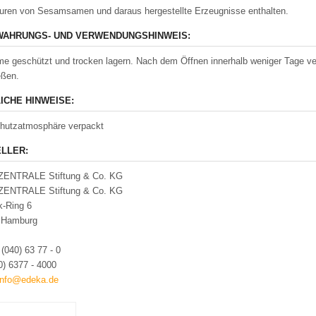
ren von Sesamsamen und daraus hergestellte Erzeugnisse enthalten.
AHRUNGS- UND VERWENDUNGSHINWEIS:
e geschützt und trocken lagern. Nach dem Öffnen innerhalb weniger Tage v
eßen.
ICHE HINWEISE:
chutzatmosphäre verpackt
LLER:
ENTRALE Stiftung & Co. KG
ENTRALE Stiftung & Co. KG
k-Ring 6
 Hamburg
:
(040) 63 77 - 0
0) 6377 - 4000
info@edeka.de