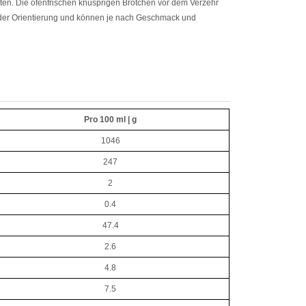
uten. Die ofenfrischen knusprigen Brötchen vor dem Verzehr
 der Orientierung und können je nach Geschmack und
Pro 100 ml | g
1046
247
2
0.4
47.4
2.6
4.8
7.5