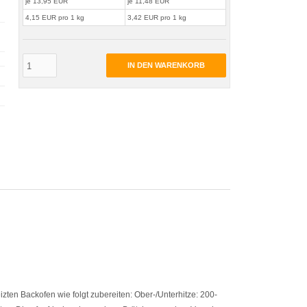
je 13,95 EUR
je 11,48 EUR
4,15 EUR pro 1 kg
3,42 EUR pro 1 kg
IN DEN WARENKORB
en Backofen wie folgt zubereiten: Ober-/Unterhitze: 200-