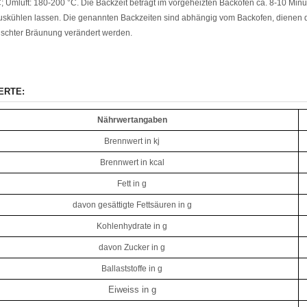
; Umluft: 180-200 °C. Die Backzeit beträgt im vorgeheizten Backofen ca. 8-10 Min
uskühlen lassen. Die genannten Backzeiten sind abhängig vom Backofen, dienen
schter Bräunung verändert werden.
ERTE:
Nährwertangaben
Brennwert in kj
Brennwert in kcal
Fett in g
davon gesättigte Fettsäuren in g
Kohlenhydrate in g
davon Zucker in g
Ballaststoffe in g
Eiweiss in g