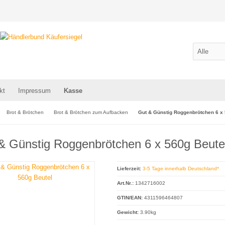
kt
Impressum
Kasse
Brot & Brötchen
Brot & Brötchen zum Aufbacken
Gut & Günstig Roggenbrötchen 6 x 
& Günstig Roggenbrötchen 6 x 560g Beute
Lieferzeit:
3-5 Tage innerhalb Deutschland*
Art.Nr.:
1342716002
GTIN/EAN:
4311596464807
Gewicht:
3.90kg