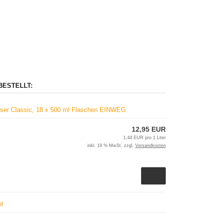
BESTELLT:
asser Classic, 18 x 500 ml Flaschen EINWEG
12,95 EUR
1,44 EUR pro 1 Liter
inkl. 19 % MwSt. zzgl.
Versandkosten
el