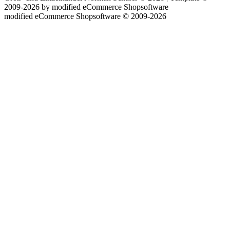
2009-2026 by
mod
ified eCommerce Shopsoftware
mod
ified eCommerce Shopsoftware © 2009-2026