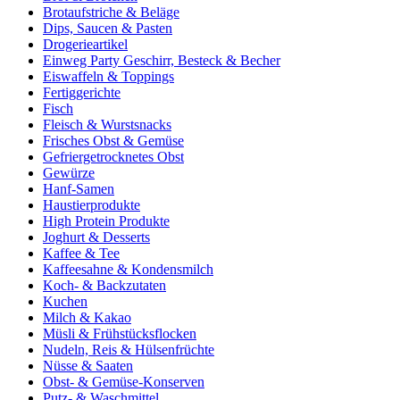
Brotaufstriche & Beläge
Dips, Saucen & Pasten
Drogerieartikel
Einweg Party Geschirr, Besteck & Becher
Eiswaffeln & Toppings
Fertiggerichte
Fisch
Fleisch & Wurstsnacks
Frisches Obst & Gemüse
Gefriergetrocknetes Obst
Gewürze
Hanf-Samen
Haustierprodukte
High Protein Produkte
Joghurt & Desserts
Kaffee & Tee
Kaffeesahne & Kondensmilch
Koch- & Backzutaten
Kuchen
Milch & Kakao
Müsli & Frühstücksflocken
Nudeln, Reis & Hülsenfrüchte
Nüsse & Saaten
Obst- & Gemüse-Konserven
Putz- & Waschmittel