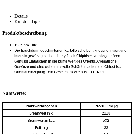
Details
Kunden-Tipp
Produktbeschreibung
150g pro Tüte.
Die hauchdünn geschnittenen Kartoffelscheiben, knusprig frittiert und
intensiv gewürzt, machen funny-frisch Chipfrisch zum legendären
Genuss! Eintauchen in die bunte Welt des Orients. Aromatische
Gewürze und eine geheimnisvolle Schärfe machen die Chipsfrisch
Oriental einzigartig - ein Geschmack wie aus 1001 Nacht.
Nährwerte:
Nährwertangaben
Pro 100 ml | g
Brennwert in kj
2218
Brennwert in kcal
532
Fett in g
33