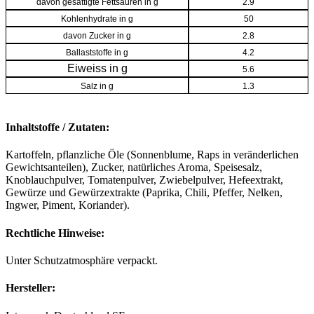
davon gesättigte Fettsäuren in g
2.9
Kohlenhydrate in g
50
davon Zucker in g
2.8
Ballaststoffe in g
4.2
Eiweiss in g
5.6
Salz in g
1.3
Inhaltstoffe / Zutaten:
Kartoffeln, pflanzliche Öle (Sonnenblume, Raps in veränderlichen
Gewichtsanteilen), Zucker, natürliches Aroma, Speisesalz,
Knoblauchpulver, Tomatenpulver, Zwiebelpulver, Hefeextrakt,
Gewürze und Gewürzextrakte (Paprika, Chili, Pfeffer, Nelken,
Ingwer, Piment, Koriander).
Rechtliche Hinweise:
Unter Schutzatmosphäre verpackt.
Hersteller: