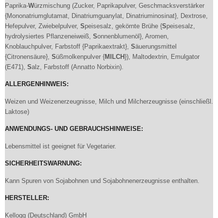
Paprika-
W
ürzmischung (Zucker, Paprikapulver, Geschmacksverstärker
{Mononatriumglutamat, Dinatriumguanylat, Dinatriuminosinat}, Dextrose,
Hefepulver, Zwiebelpulver,
S
peisesalz, gekörnte Brühe {
S
peisesalz,
hydrolysiertes Pflanzeneiweiß,
S
onnenblumenöl}, Aromen,
Knoblauchpulver, Farbstoff {Paprikaextrakt},
S
äuerungsmittel
{Citronensäure},
S
üßmolkenpulver {
MILCH
}), Maltodextrin, Emulgator
(E471),
S
alz, Farbstoff (Annatto Norbixin).
ALLERGENHINWEIS:
Weizen und Weizenerzeugnisse, Milch und Milcherzeugnisse (einschließl.
Laktose)
ANWENDUNGS- UND GEBRAUCHSHINWEISE:
Lebensmittel ist geeignet für Vegetarier.
SICHERHEITSWARNUNG:
Kann Spuren von Sojabohnen und Sojabohnenerzeugnisse enthalten.
HERSTELLER:
Kellogg (Deutschland) GmbH