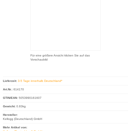
Für eine größere Ansicht klicken Sie auf das
Vorschaubild
Lieferzeit:
3-5 Tage innerhalb Deutschland*
Art.Nr.:
614170
GTIN/EAN:
5053990161607
Gewicht:
0.83kg
Hersteller:
Kellogg (Deutschland) GmbH
Mehr Artikel von: