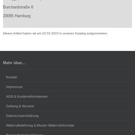
Burchardstraße 8
20095 Hamburg
Diesen Artikel haben wir am 22.02.2023 in unseren Katalog aufgenommen.
Mehr über...
Kontakt
Impressum
AGB & Kundeninformationen
Zahlung & Versand
Datenschutzerklärung
Widerrufbelehrung & Muster-Widerrufsformular