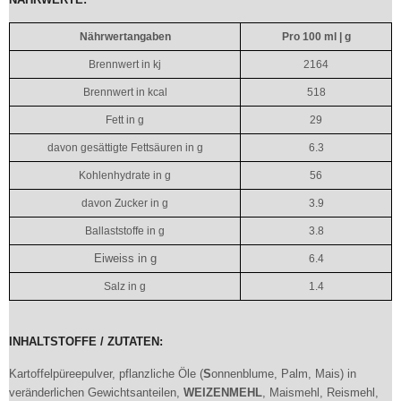
Nährwertangaben
Pro 100 ml | g
Brennwert in kj
2164
Brennwert in kcal
518
Fett in g
29
davon gesättigte Fettsäuren in g
6.3
Kohlenhydrate in g
56
davon Zucker in g
3.9
Ballaststoffe in g
3.8
Eiweiss in g
6.4
Salz in g
1.4
INHALTSTOFFE / ZUTATEN:
Kartoffelpüreepulver, pflanzliche Öle (
S
onnenblume, Palm, Mais) in
veränderlichen Gewichtsanteilen,
W
EIZENMEHL
, Maismehl, Reismehl,