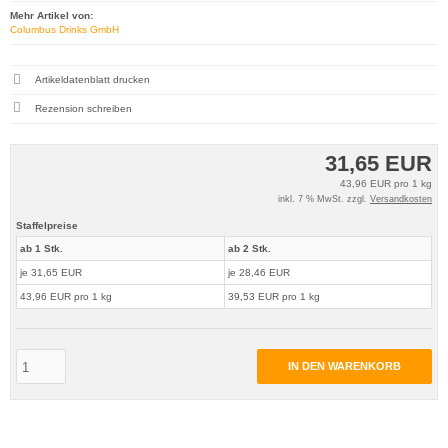
Mehr Artikel von:
Columbus Drinks GmbH
Artikeldatenblatt drucken
Rezension schreiben
31,65 EUR
43,96 EUR pro 1 kg
inkl. 7 % MwSt. zzgl.
Versandkosten
Staffelpreise
ab 1 Stk.
ab 2 Stk.
je 31,65 EUR
je 28,46 EUR
43,96 EUR pro 1 kg
39,53 EUR pro 1 kg
IN DEN WARENKORB