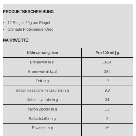
PRODUKTBESCHREIBUNG
12 Riegel, 60g pro Riegel.
Grenade Proteinriegel Oreo.
NÄHRWERTE:
Nährwertangaben
Pro 100 ml | g
Brennwert in kj
1624
Brennwert in kcal
389
Fett in g
17
davon gesättigte Fettsäuren in g
9.3
Kohlenhydrate in g
34
davon Zucker in g
1.7
Ballaststoffe in g
2
Eiweiss in g
35