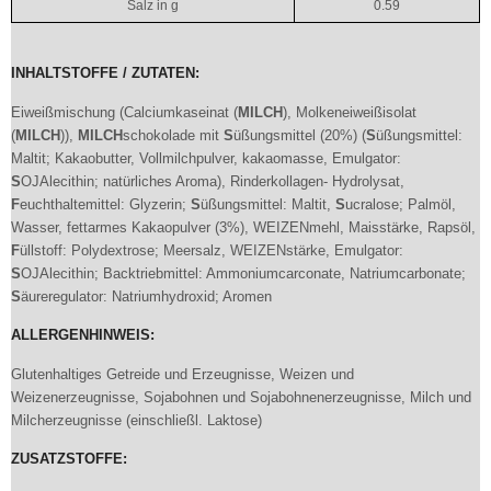
Salz in g
0.59
INHALTSTOFFE / ZUTATEN:
Eiweißmischung (Calciumkaseinat (
MILCH
), Molkeneiweißisolat
(
MILCH
)),
MILCH
schokolade mit
S
üßungsmittel (20%) (
S
üßungsmittel:
Maltit; Kakaobutter, Vollmilchpulver, kakaomasse, Emulgator:
S
OJAlecithin; natürliches Aroma), Rinderkollagen- Hydrolysat,
F
euchthaltemittel: Glyzerin;
S
üßungsmittel: Maltit,
S
ucralose; Palmöl,
Wasser, fettarmes Kakaopulver (3%), WEIZENmehl, Maisstärke, Rapsöl,
F
üllstoff: Polydextrose; Meersalz, WEIZENstärke, Emulgator:
S
OJAlecithin; Backtriebmittel: Ammoniumcarconate, Natriumcarbonate;
S
äureregulator: Natriumhydroxid; Aromen
ALLERGENHINWEIS:
Glutenhaltiges Getreide und Erzeugnisse, Weizen und
Weizenerzeugnisse, Sojabohnen und Sojabohnenerzeugnisse, Milch und
Milcherzeugnisse (einschließl. Laktose)
ZUSATZSTOFFE: