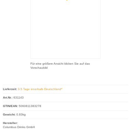
Für eine größere Ansicht klicken Sie auf das
Vorschaubild
Lieferzeit:
3-5 Tage innerhalb Deutschland*
Art.Nr.:
631143
GTIN/EAN:
5060811383278
Gewicht:
0.83kg
Hersteller:
Columbus Drinks GmbH