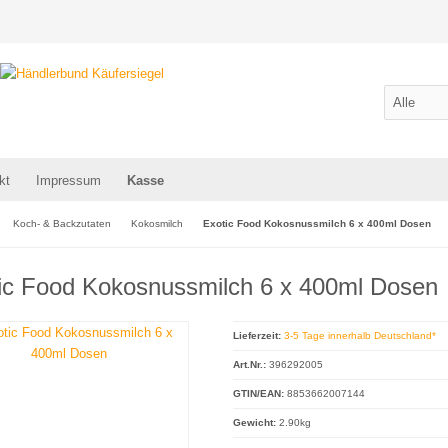
kt
Impressum
Kasse
Koch- & Backzutaten
Kokosmilch
Exotic Food Kokosnussmilch 6 x 400ml Dosen
ic Food Kokosnussmilch 6 x 400ml Dosen
Lieferzeit:
3-5 Tage innerhalb Deutschland*
Art.Nr.:
396292005
GTIN/EAN:
8853662007144
Gewicht:
2.90kg