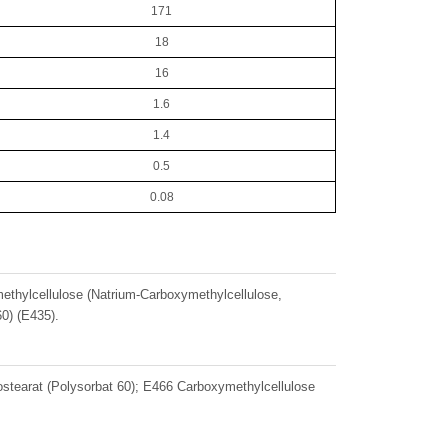
171
18
16
1.6
1.4
0.5
0.08
thylcellulose (Natrium-Carboxymethylcellulose,
0) (E435).
stearat (Polysorbat 60); E466 Carboxymethylcellulose