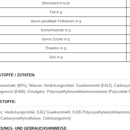
Brennwert in kcal
Fett in g
davon gesättigte Fettsäuren in g
Kohlenhydrate in g
davon Zucker in g
Eiweiss in g
Salz in g
STOFFE / ZUTATEN:
sextrakt (80%), Wasser, Verdickungsmittel: Guarkernmehl (E412), Carboxyme
egummi) (E466); Emulgator: Polyoxyethylensorbitanmonostearat (Polysorbat 6
STOFFE:
r; Verdickungsmittel, E412 Guarkernmehl; E435 Polyoxyethylensorbitanmono
-Carboxymethylcellulose, Cellulosegummi)
UNGS- UND GEBRAUCHSHINWEISE: