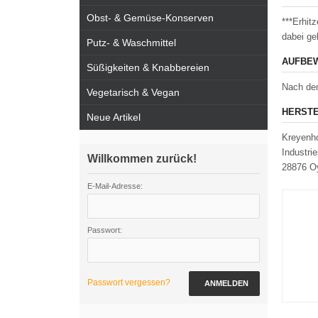
Obst- & Gemüse-Konserven
***Erhit
dabei ge
Putz- & Waschmittel
AUFBEW
Süßigkeiten & Knabbereien
Nach dem
Vegetarisch & Vegan
HERSTE
Neue Artikel
Kreyenh
Industri
Willkommen zurück!
28876 O
E-Mail-Adresse:
Passwort:
Passwort vergessen?
ANMELDEN