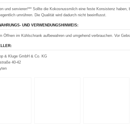
zen und servieren*** Sollte die Kokosnussmilch eine feste Konsistenz haben,
legentlich umrühren. Die Qualität wird dadurch nicht beeinflusst.
AHRUNGS- UND VERWENDUNGSHINWEIS:
 Öffnen im Kühlschrank aufbewahren und umgehend verbrauchen. Vor Gebra
LLER:
op & Kluge GmbH & Co. KG
estraße 40-42
yten