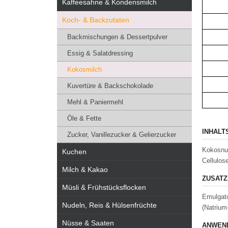
Kaffeesahne & Kondensmilch
Koch- & Backzutaten
Backmischungen & Dessertpulver
Essig & Salatdressing
Kokosmilch
Kuvertüre & Backschokolade
Mehl & Paniermehl
Öle & Fette
INHALT
Zucker, Vanillezucker & Gelierzucker
Kokosnus
Kuchen
Cellulos
Milch & Kakao
ZUSATZ
Müsli & Frühstücksflocken
Emulgato
Nudeln, Reis & Hülsenfrüchte
(Natrium
Nüsse & Saaten
ANWEND