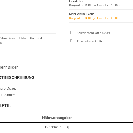
Hersteller:
Kreyenhop & Kluge GmbH & Co. KG
Mehr Artikel von:
Kreyenhop & Kluge GmbH & Co. KG
Artikeldatenblatt drucken
ößere Ansicht klicken Sie auf das
Rezension schreiben
ld
ehr Bilder
KTBESCHREIBUNG
pro Dose.
nussmilch.
ERTE:
Nährwertangaben
Brennwert in kj