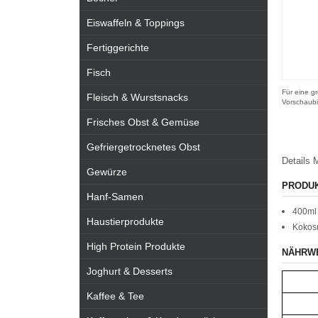
Eiswaffeln & Toppings
Fertiggerichte
Fisch
Für eine gr
Fleisch & Wurstsnacks
Vorschaubi
Frisches Obst & Gemüse
Gefriergetrocknetes Obst
Details
M
Gewürze
PRODU
Hanf-Samen
400ml 
Haustierprodukte
Kokos
High Protein Produkte
NÄHRW
Joghurt & Desserts
Kaffee & Tee