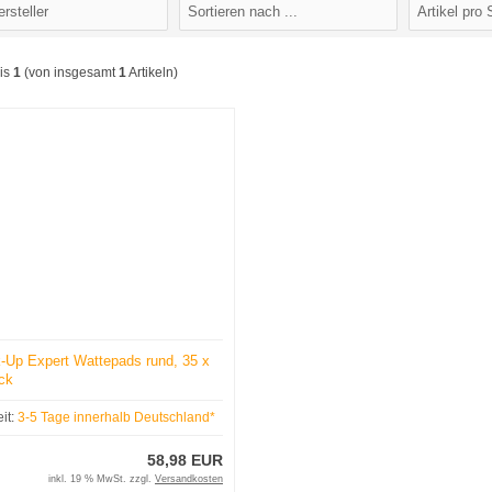
is
1
(von insgesamt
1
Artikeln)
Up Expert Wattepads rund, 35 x
ck
eit:
3-5 Tage innerhalb Deutschland*
58,98 EUR
inkl. 19 % MwSt. zzgl.
Versandkosten