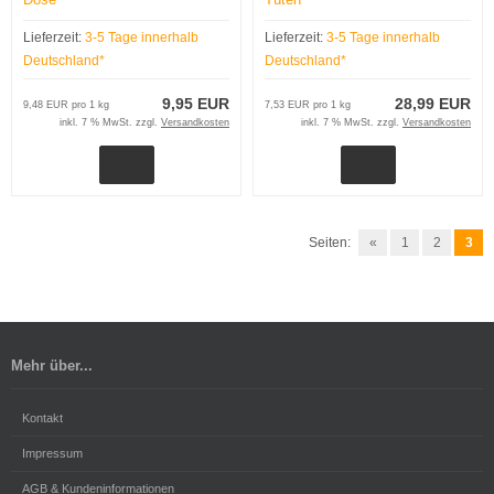
Lieferzeit:
3-5 Tage innerhalb
Lieferzeit:
3-5 Tage innerhalb
Deutschland*
Deutschland*
9,95 EUR
28,99 EUR
9,48 EUR pro 1 kg
7,53 EUR pro 1 kg
inkl. 7 % MwSt. zzgl.
Versandkosten
inkl. 7 % MwSt. zzgl.
Versandkosten
Seiten:
«
1
2
3
Mehr über...
Kontakt
Impressum
AGB & Kundeninformationen