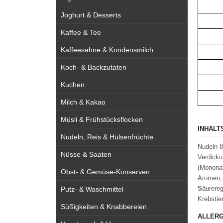
Joghurt & Desserts
Kaffee & Tee
Kaffeesahne & Kondensmilch
Koch- & Backzutaten
Kuchen
Milch & Kakao
Müsli & Frühstücksflocken
INHALT
Nudeln, Reis & Hülsenfrüchte
Nudeln 8
Nüsse & Saaten
Verdicku
(Mononat
Obst- & Gemüse-Konserven
Aromen, 
S
äurereg
Putz- & Waschmittel
Krebstie
Süßigkeiten & Knabbereien
ALLERG