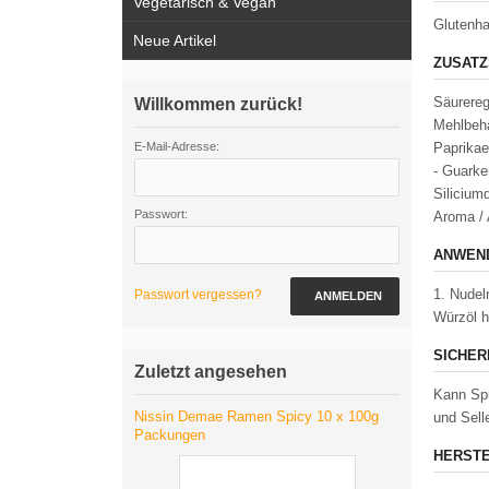
Vegetarisch & Vegan
Glutenh
Neue Artikel
ZUSATZ
Säurereg
Willkommen zurück!
Mehlbeha
E-Mail-Adresse:
Paprikae
- Guarke
Silicium
Passwort:
Aroma / 
ANWEND
1. Nudel
Passwort vergessen?
ANMELDEN
Würzöl h
SICHER
Zuletzt angesehen
Kann Spu
Nissin Demae Ramen Spicy 10 x 100g
und Sell
Packungen
HERSTE