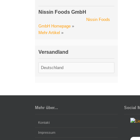
Nissin Foods GmbH
Nissin Foods
GmbH Homepage
»
Mehr Artikel
»
Versandland
Mehr über...
Social 
Kontakt
Impressum