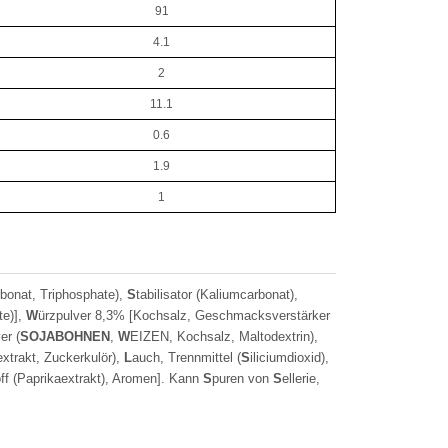
91
4.1
2
11.1
0.6
1.9
1
bonat, Triphosphate),
S
tabilisator (Kaliumcarbonat),
te)],
W
ürzpulver 8,3% [Kochsalz, Geschmacksverstärker
er (
S
OJABOHNEN
,
W
EIZEN, Kochsalz, Maltodextrin),
extrakt, Zuckerkulör),
L
auch, Trennmittel (
S
iliciumdioxid),
off (Paprikaextrakt), Aromen]. Kann
S
puren von
S
ellerie,