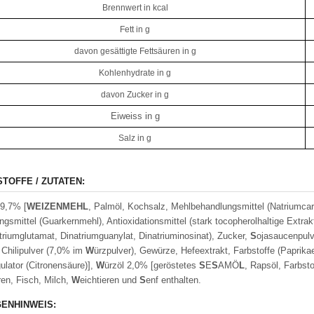
Brennwert in kcal
Fett in g
davon gesättigte Fettsäuren in g
Kohlenhydrate in g
davon Zucker in g
Eiweiss in g
Salz in g
STOFFE / ZUTATEN:
9,7% [
W
EIZENMEH
L
, Palmöl, Kochsalz, Mehlbehandlungsmittel (Natriumcar
ngsmittel (Guarkernmehl), Antioxidationsmittel (stark tocopherolhaltige Extrak
riumglutamat, Dinatriumguanylat, Dinatriuminosinat), Zucker,
S
ojasaucenpulv
Chilipulver (7,0% im
W
ürzpulver), Gewürze, Hefeextrakt, Farbstoffe (Paprika
ulator (Citronensäure)],
W
ürzöl 2,0% [geröstetes
S
E
S
AMÖ
L
, Rapsöl, Farbst
ren, Fisch, Milch,
W
eichtieren und
S
enf enthalten.
ENHINWEIS: