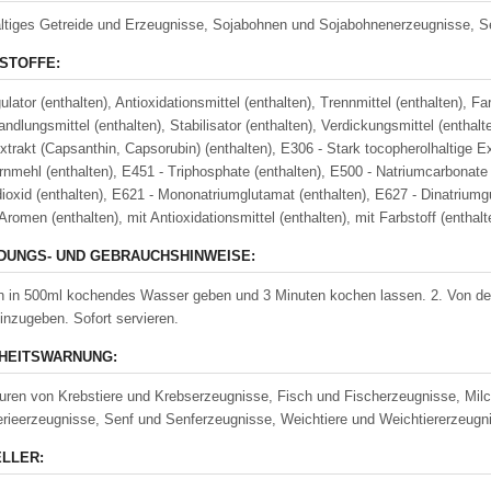
altiges Getreide und Erzeugnisse, Sojabohnen und Sojabohnenerzeugniss
STOFFE:
ulator (enthalten), Antioxidationsmittel (enthalten), Trennmittel (enthalten), 
ndlungsmittel (enthalten), Stabilisator (enthalten), Verdickungsmittel (enthalt
xtrakt (Capsanthin, Capsorubin) (enthalten), E306 - Stark tocopherolhaltige Ex
rnmehl (enthalten), E451 - Triphosphate (enthalten), E500 - Natriumcarbonate 
dioxid (enthalten), E621 - Mononatriumglutamat (enthalten), E627 - Dinatriumgu
Aromen (enthalten), mit Antioxidationsmittel (enthalten), mit Farbstoff (entha
UNGS- UND GEBRAUCHSHINWEISE:
n in 500ml kochendes Wasser geben und 3 Minuten kochen lassen. 2. Von de
inzugeben. Sofort servieren.
HEITSWARNUNG:
ren von Krebstiere und Krebserzeugnisse, Fisch und Fischerzeugnisse, Milch 
erieerzeugnisse, Senf und Senferzeugnisse, Weichtiere und Weichtiererzeugni
LLER: