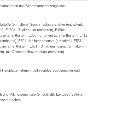
e, Sesamsamen und Sesamsamenerzeugnisse
Farbstoffe (enthalten), Geschmacksverstärker (enthalten),
en), E150a - Zuckerkulör (enthalten), E160c -
trakte (enthalten), E330 - Citronensäure (enthalten), E412
(enthalten), E501 - Kaliumcarbonate (enthalten), E551 -
anylat (enthalten), E631 - Dinatriuminosinat (enthalten),
lten), mit Geschmacksverstärker (enthalten).
r Herdplatte nehmen, beiliegendes Suppenpulver und
und Milcherzeugnisse (einschließl. Laktose), Sellerie
sse enthalten.