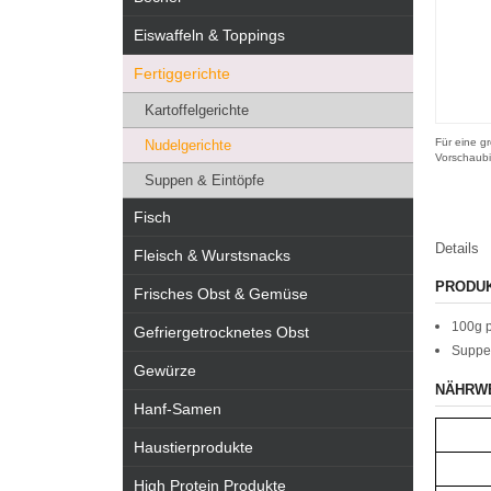
Eiswaffeln & Toppings
Fertiggerichte
Kartoffelgerichte
Für eine gr
Nudelgerichte
Vorschaubi
Suppen & Eintöpfe
Fisch
Details
Fleisch & Wurstsnacks
PRODU
Frisches Obst & Gemüse
100g 
Gefriergetrocknetes Obst
Suppe 
Gewürze
NÄHRW
Hanf-Samen
Haustierprodukte
High Protein Produkte