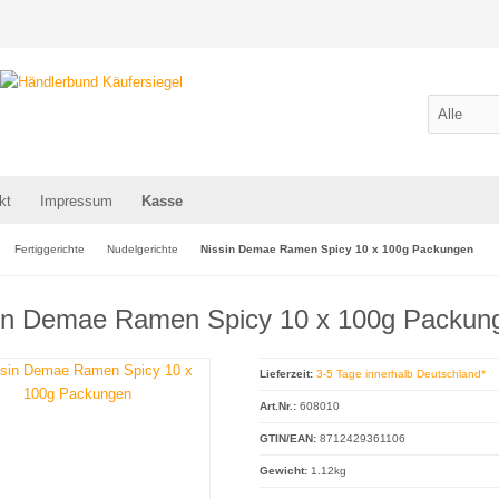
kt
Impressum
Kasse
Fertiggerichte
Nudelgerichte
Nissin Demae Ramen Spicy 10 x 100g Packungen
in Demae Ramen Spicy 10 x 100g Packun
Lieferzeit:
3-5 Tage innerhalb Deutschland*
Art.Nr.:
608010
GTIN/EAN:
8712429361106
Gewicht:
1.12kg