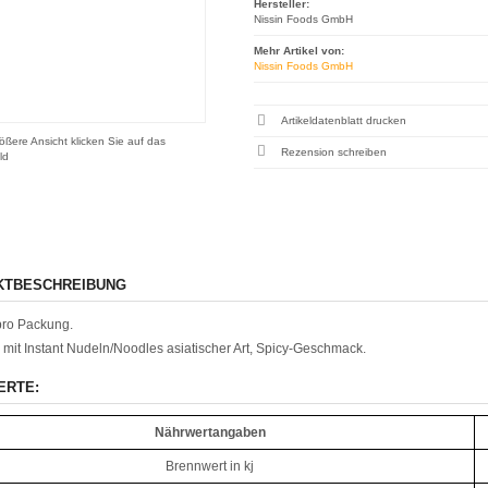
Hersteller:
Nissin Foods GmbH
Mehr Artikel von:
Nissin Foods GmbH
Artikeldatenblatt drucken
ößere Ansicht klicken Sie auf das
Rezension schreiben
ld
KTBESCHREIBUNG
pro Packung.
mit Instant Nudeln/Noodles asiati
scher Art, Spicy-Geschmack.
ERTE:
Nährwertangaben
Brennwert in kj