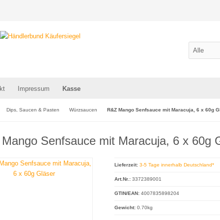
kt
Impressum
Kasse
Dips, Saucen & Pasten
Würzsaucen
R&Z Mango Senfsauce mit Maracuja, 6 x 60g G
Mango Senfsauce mit Maracuja, 6 x 60g 
Lieferzeit:
3-5 Tage innerhalb Deutschland*
Art.Nr.:
3372389001
GTIN/EAN:
4007835898204
Gewicht:
0.70kg