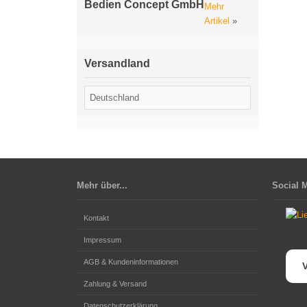
Bedien Concept GmbH
Mehr
Artikel
»
Versandland
Mehr über...
Social 
Kontakt
Impressum
AGB & Kundeninformationen
V
Zahlung & Versand
Datenschutzerklärung