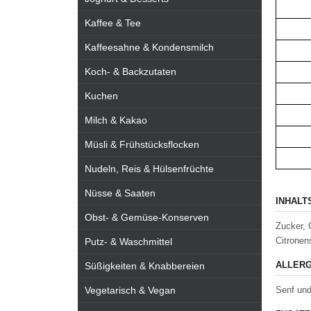
Kaffee & Tee
Kaffeesahne & Kondensmilch
Koch- & Backzutaten
Kuchen
Milch & Kakao
Müsli & Frühstücksflocken
Nudeln, Reis & Hülsenfrüchte
Nüsse & Saaten
INHALT
Obst- & Gemüse-Konserven
Zucker, 
Citronen
Putz- & Waschmittel
ALLERG
Süßigkeiten & Knabbereien
Vegetarisch & Vegan
Senf und