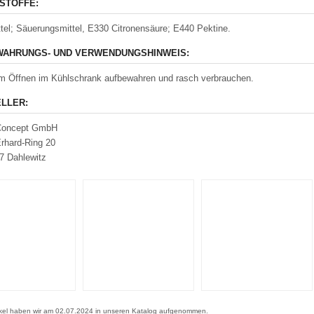
STOFFE:
ttel; Säuerungsmittel, E330 Citronensäure; E440 Pektine.
AHRUNGS- UND VERWENDUNGSHINWEIS:
 Öffnen im Kühlschrank aufbewahren und rasch verbrauchen.
LLER:
Concept GmbH
rhard-Ring 20
7 Dahlewitz
ikel haben wir am 02.07.2024 in unseren Katalog aufgenommen.