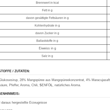
Brennwert in kcal
Fett in g
davon gesättigte Fettsäuren in g
Kohlenhydrate in g
davon Zucker in g
Ballaststoffe in g
Eiweiss in g
Salz in g
STOFFE / ZUTATEN:
Glukosesirup, 28% Mangopüree aus Mangopüreekonzentrat, 4% Maracujasaftko
säure, Pfeffer, Aroma, Chili,
S
ENFÖ
L
, natürliches Aroma.
ENHINWEIS:
 daraus hergestellte Erzeugnisse