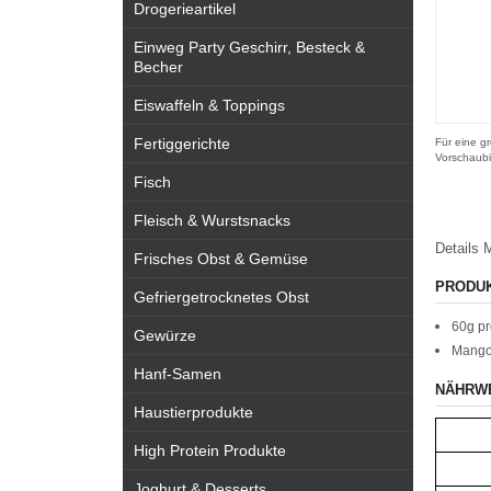
Drogerieartikel
Einweg Party Geschirr, Besteck &
Becher
Eiswaffeln & Toppings
Fertiggerichte
Für eine gr
Vorschaubi
Fisch
Fleisch & Wurstsnacks
Details
M
Frisches Obst & Gemüse
PRODU
Gefriergetrocknetes Obst
60g pr
Gewürze
Mango
Hanf-Samen
NÄHRW
Haustierprodukte
High Protein Produkte
Joghurt & Desserts