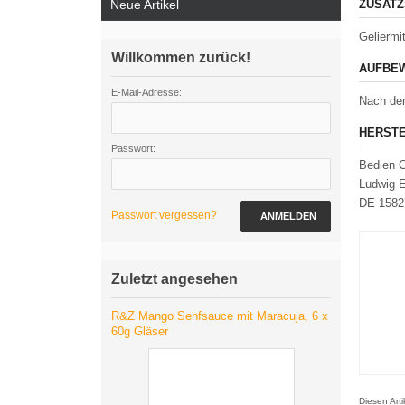
Neue Artikel
ZUSATZ
Geliermi
Willkommen zurück!
AUFBEW
E-Mail-Adresse:
Nach dem
HERSTE
Passwort:
Bedien 
Ludwig E
DE 1582
Passwort vergessen?
ANMELDEN
Zuletzt angesehen
R&Z Mango Senfsauce mit Maracuja, 6 x
60g Gläser
Diesen Art