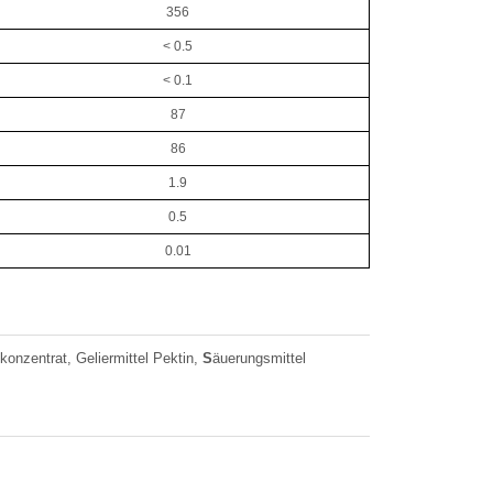
356
< 0.5
< 0.1
87
86
1.9
0.5
0.01
nzentrat, Geliermittel Pektin,
S
äuerungsmittel