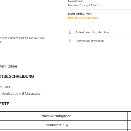
Hersteller:
Bedien Concept GmbH
Mehr Artikel von:
Bedien Concept GmbH
Artikeldatenblatt drucken
ößere Ansicht klicken Sie auf das
Rezension schreiben
ld
ehr Bilder
KTBESCHREIBUNG
o Glas
 Senfsauce mit Maracuja.
ERTE:
Nährwertangaben
Brennwert in kj