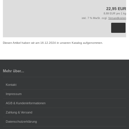
22,95 EUR
8,69 EUR pro 1 kg
inkl. 7 % MwSt. zzgl.
Versandkosten
Diesen Artikel haben wir am 16.12.2024 in unseren Katalog aufgenommen.
Mehr über...
Kontakt
Impressum
AGB & Kundeninformationen
Zahlung & Versand
Datenschutzerklärung