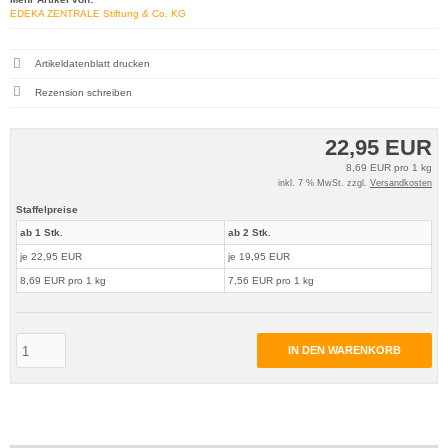
EDEKA ZENTRALE Stiftung & Co. KG
Artikeldatenblatt drucken
Rezension schreiben
22,95 EUR
8,69 EUR pro 1 kg
inkl. 7 % MwSt. zzgl.
Versandkosten
Staffelpreise
ab 1 Stk.
ab 2 Stk.
je 22,95 EUR
je 19,95 EUR
8,69 EUR pro 1 kg
7,56 EUR pro 1 kg
IN DEN WARENKORB