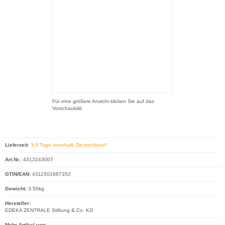
Für eine größere Ansicht klicken Sie auf das
Vorschaubild
Lieferzeit:
3-5 Tage innerhalb Deutschland*
Art.Nr.:
4312243007
GTIN/EAN:
4311501687352
Gewicht:
3.50kg
Hersteller:
EDEKA ZENTRALE Stiftung & Co. KG
Mehr Artikel von: