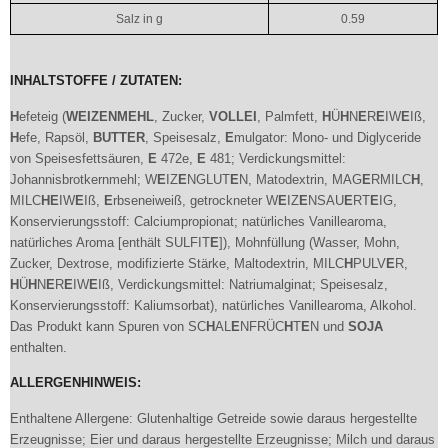
Salz in g
0.59
INHALTSTOFFE / ZUTATEN:
H
efeteig (
W
E
IZ
E
NM
E
H
L
, Zucker,
VOLL
E
I
, Palmfett,
H
Ü
H
N
E
R
E
IW
E
Iß,
H
efe, Rapsöl,
BUTT
E
R
, Speisesalz,
E
mulgator: Mono- und Diglyceride
von Speisesfettsäuren,
E
472e,
E
481; Verdickungsmittel:
Johannisbrotkernmehl; W
E
IZ
E
NGLUT
E
N, Matodextrin, MAG
E
RMILC
H
,
MILC
H
E
IW
E
Iß,
E
rbseneiweiß, getrockneter W
E
IZ
E
NSAU
E
RT
E
IG,
Konservierungsstoff: Calciumpropionat; natürliches Vanillearoma,
natürliches Aroma [enthält SULFIT
E
]), Mohnfüllung (Wasser, Mohn,
Zucker, Dextrose, modifizierte Stärke, Maltodextrin, MILC
H
PULV
E
R,
H
Ü
H
N
E
R
E
IW
E
Iß, Verdickungsmittel: Natriumalginat; Speisesalz,
Konservierungsstoff: Kaliumsorbat), natürliches Vanillearoma, Alkohol.
Das Produkt kann Spuren von SC
H
AL
E
NFRÜC
H
T
E
N und
SOJA
enthalten.
ALLERGENHINWEIS:
Enthaltene Allergene: Glutenhaltige Getreide sowie daraus hergestellte
Erzeugnisse; Eier und daraus hergestellte Erzeugnisse; Milch und daraus