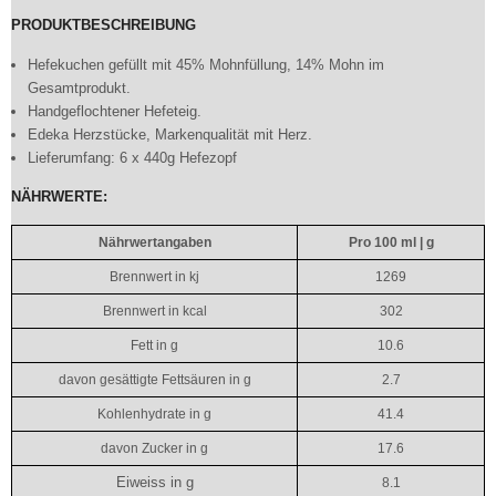
PRODUKTBESCHREIBUNG
Hefekuchen gefüllt mit 45% Mohnfüllung, 14% Mohn im
Gesamtprodukt.
Handgeflochtener Hefeteig.
Edeka Herzstücke, Markenqualität mit Herz.
Lieferumfang: 6 x 440g Hefezopf
NÄHRWERTE:
Nährwertangaben
Pro 100 ml | g
Brennwert in kj
1269
Brennwert in kcal
302
Fett in g
10.6
davon gesättigte Fettsäuren in g
2.7
Kohlenhydrate in g
41.4
davon Zucker in g
17.6
Eiweiss in g
8.1