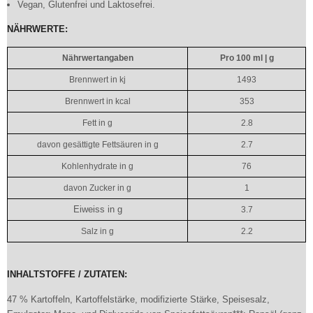
Vegan, Glutenfrei und Laktosefrei.
NÄHRWERTE:
Nährwertangaben
Pro 100 ml | g
Brennwert in kj
1493
Brennwert in kcal
353
Fett in g
2.8
davon gesättigte Fettsäuren in g
2.7
Kohlenhydrate in g
76
davon Zucker in g
1
Eiweiss in g
3.7
Salz in g
2.2
INHALTSTOFFE / ZUTATEN:
47 % Kartoffeln, Kartoffelstärke, modifizierte Stärke, Speisesalz,