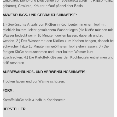
Emulgator: Mono- und Diglyceride von Speisefettsäuren***; Rapsöl (ganz
gehärtet), Gewürze, Kräuter. ***auf pflanzlicher Basis
ANWENDUNGS- UND GEBRAUCHSHINWEISE:
1.) Gewünschte Anzahl von Klößen in Kochbeuteln in einen Topf mit
reichlich kaltem, leicht gesalzenem Wasser legen (die Klöße müssen mit
Wasser bedeckt sein), 10 Minuten quellen lassen, dabei ab und zu
wenden. 2.) Das Wasser mit den Klößen zum Kochen bringen, danach bei
schwacher Hitze 15 Minuten im geöffneten Topf ziehen lassen. 3.) Die
fertigen Klöße herausnehmen und unter kaltem Wasser kurz
abschrecken. 4.) Die Kartoffelklöße aus den Kochbeuteln entnehmen und
heiß servieren.
AUFBEWAHRUNGS- UND VERWENDUNGSHINWEIS:
Trocken lagern und vor Wärme schützen.
FORM:
Kartoffelklöße halb & halb in Kochbeuteln
HERSTELLER: