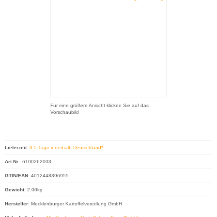
Für eine größere Ansicht klicken Sie auf das
Vorschaubild
Lieferzeit:
3-5 Tage innerhalb Deutschland*
Art.Nr.:
6100262003
GTIN/EAN:
4012448396955
Gewicht:
2.00kg
Hersteller:
Mecklenburger Kartoffelveredlung GmbH