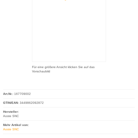
Für eine größere Ansicht klicken Sie auf das
Vorschaubild
Art.Nr.:
167709002
GTIN/EAN:
3449862092872
Hersteller:
Aoste SNC
Mehr Artikel von:
Aoste SNC