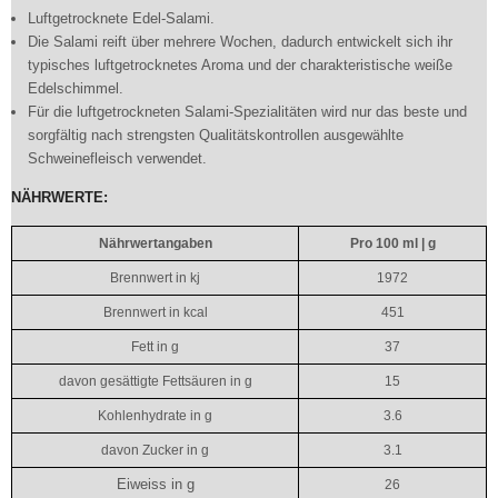
Luftgetrocknete Edel-Salami.
Die Salami reift über mehrere Wochen, dadurch entwickelt sich ihr
typisches luftgetrocknetes Aroma und der charakteristische weiße
Edelschimmel.
Für die luftgetrockneten Salami-Spezialitäten wird nur das beste und
sorgfältig nach strengsten Qualitätskontrollen ausgewählte
Schweinefleisch verwendet.
NÄHRWERTE:
Nährwertangaben
Pro 100 ml | g
Brennwert in kj
1972
Brennwert in kcal
451
Fett in g
37
davon gesättigte Fettsäuren in g
15
Kohlenhydrate in g
3.6
davon Zucker in g
3.1
Eiweiss in g
26