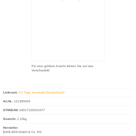
Für eine größere Ansicht klicken Sie auf das
Vorschaubild
Lieferzeit:
3-5 Tage innerhalb Deutschland*
Art.Nr.:
121385004
GTIN/EAN:
04017100010477
Gewicht:
2.10kg
Hersteller:
BAHLSEN GmbH & Co. KG