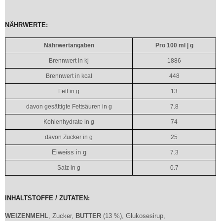
NÄHRWERTE:
Nährwertangaben
Pro 100 ml | g
Brennwert in kj
1886
Brennwert in kcal
448
Fett in g
13
davon gesättigte Fettsäuren in g
7.8
Kohlenhydrate in g
74
davon Zucker in g
25
Eiweiss in g
7.3
Salz in g
0.7
INHALTSTOFFE / ZUTATEN:
WEIZENME
H
L
, Zucker,
BUTTER
(13 %), Glukosesirup,