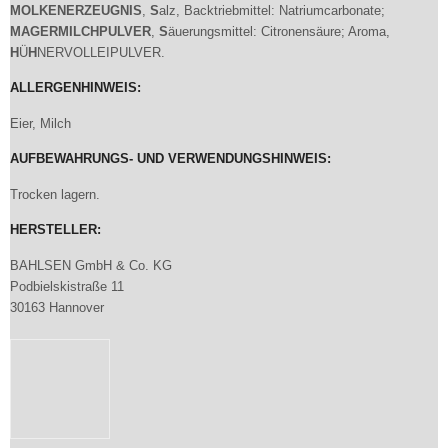
MOLKENERZEUGNI
S
,
S
alz, Backtriebmittel: Natriumcarbonate;
MAGERMILC
H
PULVER
,
S
äuerungsmittel: Citronensäure; Aroma,
H
Ü
H
NERVOLLEIPULVER.
ALLERGENHINWEIS:
Eier, Milch
AUFBEWAHRUNGS- UND VERWENDUNGSHINWEIS:
Trocken lagern.
HERSTELLER:
BAHLSEN GmbH & Co. KG
Podbielskistraße 11
30163 Hannover