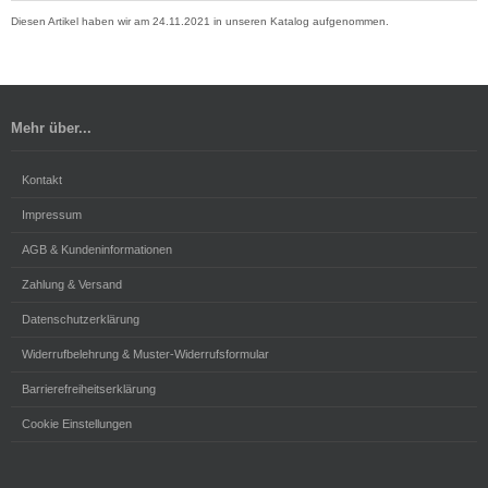
Diesen Artikel haben wir am 24.11.2021 in unseren Katalog aufgenommen.
Mehr über...
Kontakt
Impressum
AGB & Kundeninformationen
Zahlung & Versand
Datenschutzerklärung
Widerrufbelehrung & Muster-Widerrufsformular
Barrierefreiheitserklärung
Cookie Einstellungen