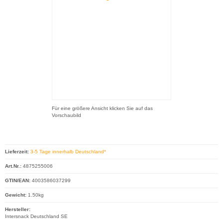
Für eine größere Ansicht klicken Sie auf das
Vorschaubild
Lieferzeit:
3-5 Tage innerhalb Deutschland*
Art.Nr.:
4875255006
GTIN/EAN:
4003586037299
Gewicht:
1.50kg
Hersteller:
Intersnack Deutschland SE