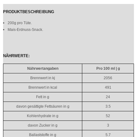
PRODUKTBESCHREIBUNG
200g pro Tüte.
Mais-Erdnuss-Snack.
NÄHRWERTE:
Nährwertangaben
Pro 100 ml | g
Brennwert in kj
2056
Brennwert in kcal
491
Fett in g
24
davon gesättigte Fettsäuren in g
3.5
Kohlenhydrate in g
52
davon Zucker in g
3
Ballaststoffe in g
5.7