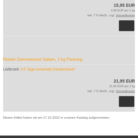
15,95 EUR
4,56 EUR pro 1 kg
inkl. 7 % MwSt. zzgl.
Versandkosten
Reinert Sommerwurst Salami, 1 kg Packung
Lieferzeit:
3-5 Tage innerhalb Deutschland*
21,95 EUR
21,95 EUR pro 1 kg
inkl. 7 % MwSt. zzgl.
Versandkosten
Diesen Artikel haben wir am 17.10.2022 in unseren Katalog aufgenommen.