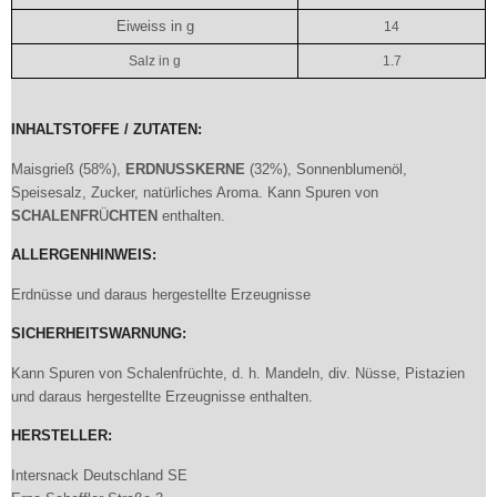
Eiweiss in g
14
Salz in g
1.7
INHALTSTOFFE / ZUTATEN:
Maisgrieß (58%),
ERDNUSSKERNE
(32%), Sonnenblumenöl,
Speisesalz, Zucker, natürliches Aroma. Kann Spuren von
SCHALENFR
Ü
CHTEN
enthalten.
ALLERGENHINWEIS:
Erdnüsse und daraus hergestellte Erzeugnisse
SICHERHEITSWARNUNG:
Kann Spuren von Schalenfrüchte, d. h. Mandeln, div. Nüsse, Pistazien
und daraus hergestellte Erzeugnisse enthalten.
HERSTELLER:
Intersnack Deutschland SE