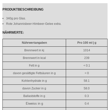
PRODUKTBESCHREIBUNG
340g pro Glas.
Rote Johannisbeer-Himbeer-Gelee extra.
NÄHRWERTE:
Nährwertangaben
Pro 100 ml | g
Brennwert in kj
1014
Brennwert in kcal
239
Fett in g
< 0.1
davon gesättigte Fettsäuren in g
< 0
Kohlenhydrate in g
58.1
davon Zucker in g
58.0
Ballaststoffe in g
0.3
Eiweiss in g
0.4