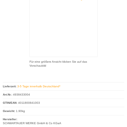
Für eine größere Ansicht klicken Sie auf das
Vorschaubild
Lieferzeit:
3-5 Tage innerhalb Deutschland*
Art.Nr.:
4938433004
GTIN/EAN:
4011800841003
Gewicht:
1.90kg
Hersteller:
SCHWARTAUER WERKE GmbH & Co KGaA