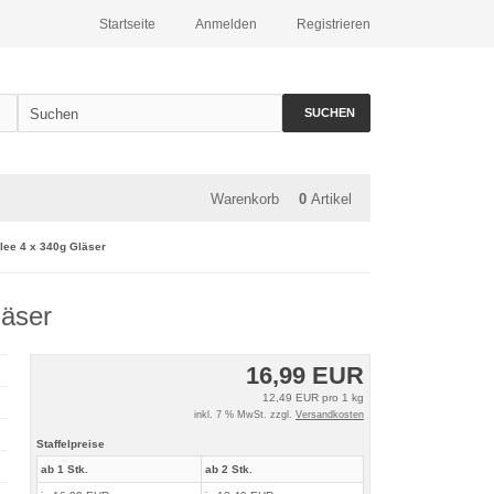
Startseite
Anmelden
Registrieren
SUCHEN
Warenkorb
0
Artikel
lee 4 x 340g Gläser
läser
16,99 EUR
12,49 EUR pro 1 kg
inkl. 7 % MwSt. zzgl.
Versandkosten
Staffelpreise
ab 1 Stk.
ab 2 Stk.