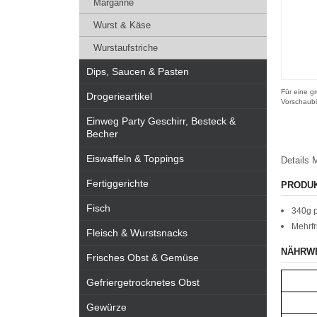
Margarine
Wurst & Käse
Wurstaufstriche
Dips, Saucen & Pasten
Für eine gr
Drogerieartikel
Vorschaubi
Einweg Party Geschirr, Besteck &
Becher
Eiswaffeln & Toppings
Details
M
Fertiggerichte
PRODU
Fisch
340g p
Mehrfr
Fleisch & Wurstsnacks
NÄHRW
Frisches Obst & Gemüse
Gefriergetrocknetes Obst
Gewürze