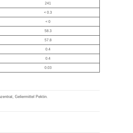
241
< 0.3
< 0
58.3
57.8
0.4
0.4
0.03
zentrat, Geliermittel Pektin.