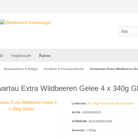
kt
Impressum
Kasse
Brotaufstriche & Beläge
Konfitüre & Fruchtaufstriche
Schwartau Extra Wildbeeren Ge
artau Extra Wildbeeren Gelee 4 x 340g G
Lieferzeit:
3-5 Tage innerhalb Deutschland*
Art.Nr.:
4938463005
GTIN/EAN:
4011800841904
Gewicht:
1.80kg