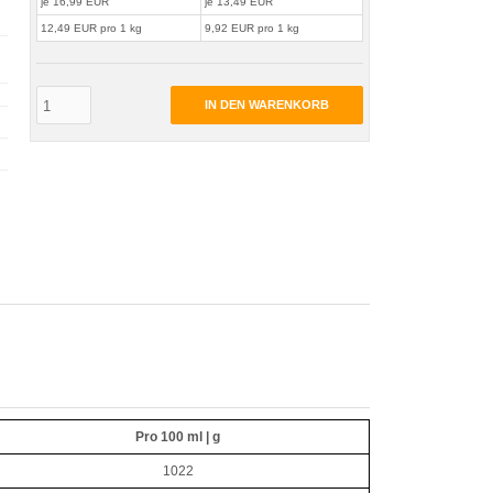
je 16,99 EUR
je 13,49 EUR
12,49 EUR pro 1 kg
9,92 EUR pro 1 kg
IN DEN WARENKORB
Pro 100 ml | g
1022