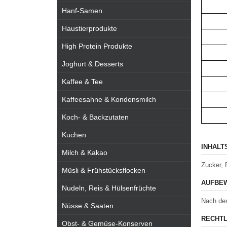
Hanf-Samen
Haustierprodukte
High Protein Produkte
Joghurt & Desserts
Kaffee & Tee
Kaffeesahne & Kondensmilch
Koch- & Backzutaten
Kuchen
INHALT
Milch & Kakao
Zucker, 
Müsli & Frühstücksflocken
AUFBEW
Nudeln, Reis & Hülsenfrüchte
Nach de
Nüsse & Saaten
RECHTL
Obst- & Gemüse-Konserven