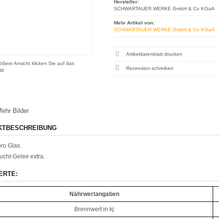
Hersteller:
SCHWARTAUER WERKE GmbH & Co KGaA
Mehr Artikel von:
SCHWARTAUER WERKE GmbH & Co KGaA
Artikeldatenblatt drucken
ößere Ansicht klicken Sie auf das
Rezension schreiben
ld
ehr Bilder
KTBESCHREIBUNG
ro Glas.
ucht-Gelee extra.
ERTE:
Nährwertangaben
Brennwert in kj