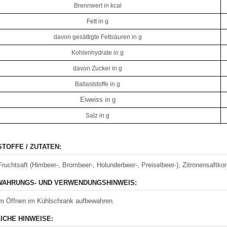
Brennwert in kcal
Fett in g
davon gesättigte Fettsäuren in g
Kohlenhydrate in g
davon Zucker in g
Ballaststoffe in g
Eiweiss in g
Salz in g
STOFFE / ZUTATEN:
Fruchtsaft (Himbeer-, Brombeer-, Holunderbeer-, Preiselbeer-), Zitronensaftkon
AHRUNGS- UND VERWENDUNGSHINWEIS:
m Öffnen im Kühlschrank aufbewahren.
ICHE HINWEISE: