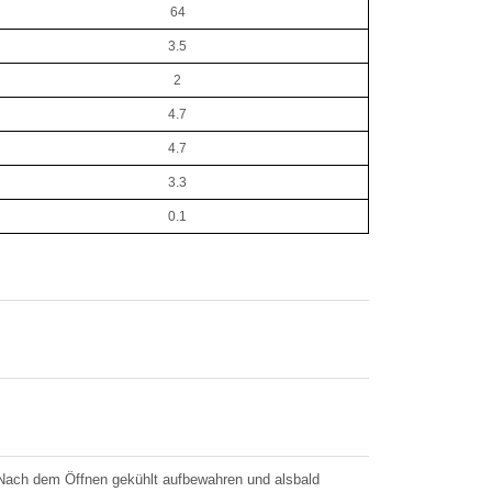
64
3.5
2
4.7
4.7
3.3
0.1
. Nach dem Öffnen gekühlt aufbewahren und alsbald