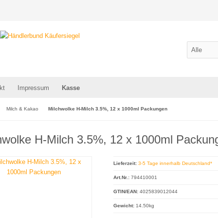
kt
Impressum
Kasse
Milch & Kakao
Milchwolke H-Milch 3.5%, 12 x 1000ml Packungen
hwolke H-Milch 3.5%, 12 x 1000ml Packun
Lieferzeit:
3-5 Tage innerhalb Deutschland*
Art.Nr.:
794410001
GTIN/EAN:
4025839012044
Gewicht:
14.50kg