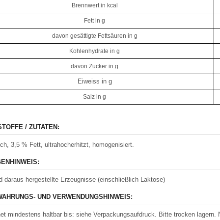
Brennwert in kcal
Fett in g
davon gesättigte Fettsäuren in g
Kohlenhydrate in g
davon Zucker in g
Eiweiss in g
Salz in g
STOFFE / ZUTATEN:
lch, 3,5 % Fett, ultrahocherhitzt, homogenisiert.
ENHINWEIS:
d daraus hergestellte Erzeugnisse (einschließlich Laktose)
AHRUNGS- UND VERWENDUNGSHINWEIS:
et mindestens haltbar bis: siehe Verpackungsaufdruck. Bitte trocken lagern