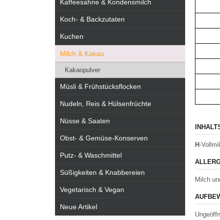
Kaffeesahne & Kondensmilch
Koch- & Backzutaten
Kuchen
Milch & Kakao
Kakaopulver
Müsli & Frühstücksflocken
Nudeln, Reis & Hülsenfrüchte
Nüsse & Saaten
INHALT
Obst- & Gemüse-Konserven
H
-Vollmi
Putz- & Waschmittel
ALLERG
Süßigkeiten & Knabbereien
Milch un
Vegetarisch & Vegan
AUFBEW
Neue Artikel
Ungeöffn