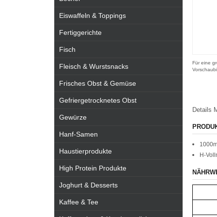
Eiswaffeln & Toppings
Fertiggerichte
Fisch
Für eine gr
Fleisch & Wurstsnacks
Vorschaubi
Frisches Obst & Gemüse
Gefriergetrocknetes Obst
Details
M
Gewürze
PRODU
Hanf-Samen
1000m
Haustierprodukte
H-Voll
High Protein Produkte
NÄHRW
Joghurt & Desserts
Kaffee & Tee