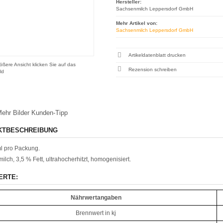
Hersteller:
Sachsenmilch Leppersdorf GmbH
Mehr Artikel von:
Sachsenmilch Leppersdorf GmbH
Artikeldatenblatt drucken
ößere Ansicht klicken Sie auf das
Rezension schreiben
ld
ehr Bilder
Kunden-Tipp
KTBESCHREIBUNG
l pro Packung.
milch, 3,5 % Fett, ultrahocherhitzt, homogenisiert.
ERTE:
Nährwertangaben
Brennwert in kj