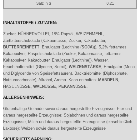
Salz in g
0.21
INHALTSTOFFE / ZUTATEN:
Zucker,
H
Ü
H
NERVOLLEI, 18% Rapsöl, WEIZENME
H
L,
Zartbitterschokolade (Kakaomasse, Zucker, Kakaobutter,
BUTTERREINFETT
, Emulgator (Lecithine (
SOJA
))), 5,2% fettarmes
Kakaopulver, Raspelschokolade (Zucker, Kakaomasse, fettarmes
Kakaopulver, Kakaobutter, Emulgator (Lecithine)), Wasser,
Feuchthaltemittel (Glycerin, Sorbit),
WEIZENST
Ä
RKE
, Emulgator (Mono-
und Diglyceride von Speisefettsäuren), Backtriebmittel (Diphosphate,
Natriumcarbonate), Alkohol, Aroma. Kann enthalten:
MANDELN
,
H
ASELNÜ
SSE
,
WALN
Ü
SSE
,
PEKANN
Ü
SSE
.
ALLERGENHINWEIS:
Glutenhaltige Getreide sowie daraus hergestellte Erzeugnisse; Eier und
daraus hergestellte Erzeugnisse; Sojabohnen und daraus hergestellte
Erzeugnisse; Milch und daraus hergestellte Erzeugnisse (einschließlich
Laktose); Weizen sowie daraus hergestellte Erzeugnisse
SICHERHEITSWARNUNG: