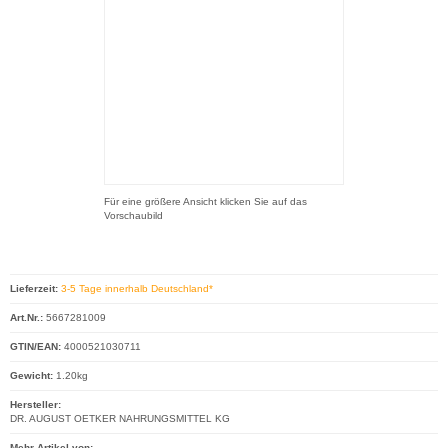
Für eine größere Ansicht klicken Sie auf das
Vorschaubild
Lieferzeit:
3-5 Tage innerhalb Deutschland*
Art.Nr.:
5667281009
GTIN/EAN:
4000521030711
Gewicht:
1.20kg
Hersteller:
DR. AUGUST OETKER NAHRUNGSMITTEL KG
Mehr Artikel von: