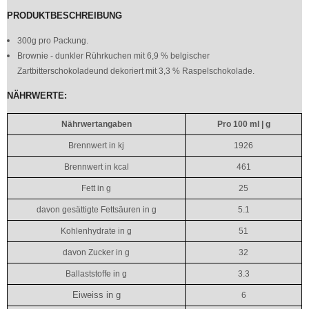
PRODUKTBESCHREIBUNG
300g pro Packung.
Brownie - dunkler Rührkuchen mit 6,9 % belgischer
Zartbitterschokoladeund dekoriert mit 3,3 % Raspelschokolade.
NÄHRWERTE:
Nährwertangaben
Pro 100 ml | g
Brennwert in kj
1926
Brennwert in kcal
461
Fett in g
25
davon gesättigte Fettsäuren in g
5.1
Kohlenhydrate in g
51
davon Zucker in g
32
Ballaststoffe in g
3.3
Eiweiss in g
6