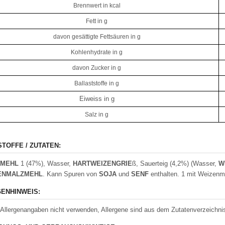
Brennwert in kcal
Fett in g
davon gesättigte Fettsäuren in g
Kohlenhydrate in g
davon Zucker in g
Ballaststoffe in g
Eiweiss in g
Salz in g
STOFFE / ZUTATEN:
NMEHL
1 (47%), Wasser,
HARTWEIZENGRIE
ß, Sauerteig (4,2%) (Wasser,
W
ENMALZMEHL
. Kann Spuren von
SOJA
und
SENF
enthalten. 1 mit Weizenm
ENHINWEIS:
 Allergenangaben nicht verwenden, Allergene sind aus dem Zutatenverzeichnis