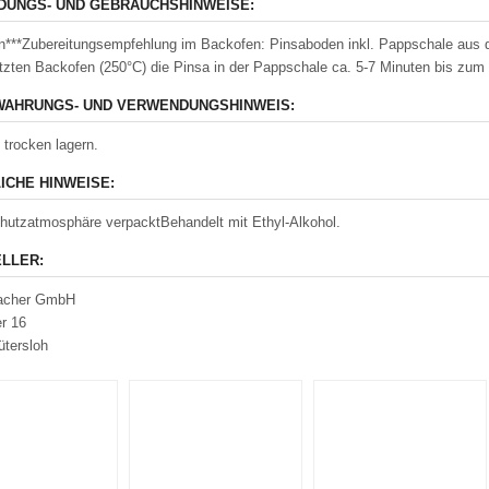
UNGS- UND GEBRAUCHSHINWEISE:
n***Zubereitungsempfehlung im Backofen: Pinsaboden inkl. Pappschale aus
tzten Backofen (250°C) die Pinsa in der Pappschale ca. 5-7 Minuten bis z
AHRUNGS- UND VERWENDUNGSHINWEIS:
 trocken lagern.
ICHE HINWEISE:
hutzatmosphäre verpacktBehandelt mit Ethyl-Alkohol.
LLER:
acher GmbH
r 16
tersloh