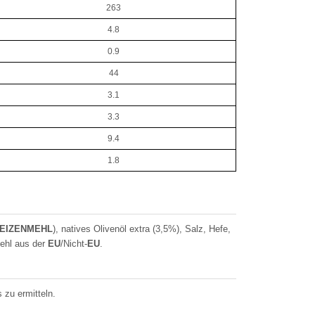
263
4.8
0.9
44
3.1
3.3
9.4
1.8
EIZENMEHL
), natives Olivenöl extra (3,5%), Salz, Hefe,
ehl aus der
EU
/Nicht-
EU
.
 zu ermitteln.