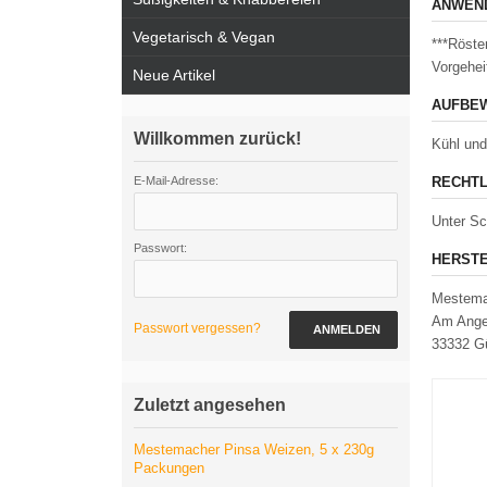
ANWEND
Vegetarisch & Vegan
***Röste
Vorgehei
Neue Artikel
AUFBEW
Willkommen zurück!
Kühl und
E-Mail-Adresse:
RECHTL
Unter Sc
Passwort:
HERSTE
Mestem
Am Ange
Passwort vergessen?
ANMELDEN
33332 Gü
Zuletzt angesehen
Mestemacher Pinsa Weizen, 5 x 230g
Packungen