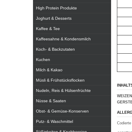
High Protein Produkte
Joghurt & Desserts
Kaffee & Tee
Kaffeesahne & Kondensmilch
Koch- & Backzutaten
Kuchen
Milch & Kakao
Müsli & Frühstücksflocken
INHALT
Nudeln, Reis & Hülsenfrüchte
WEIZE
Nüsse & Saaten
GERST
Obst- & Gemüse-Konserven
ALLERG
Putz- & Waschmittel
Codierte
Süßigkeiten & Knabbereien