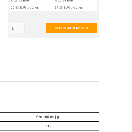
je 23,95 EUR
je 19,95 EUR
20,83 EUR pro 1 kg
17,35 EUR pro 1 kg
IN DEN WARENKORB
Pro 100 ml | g
1112