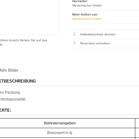
Hersteller:
Mestemacher GmbH
Mehr Artikel von:
Mestemacher GmbH
Artikeldatenblatt drucken
ößere Ansicht klicken Sie auf das
Rezension schreiben
ld
ehr Bilder
KTBESCHREIBUNG
pro Packung.
brotspezialität.
ERTE:
Nährwertangaben
Brennwert in kj