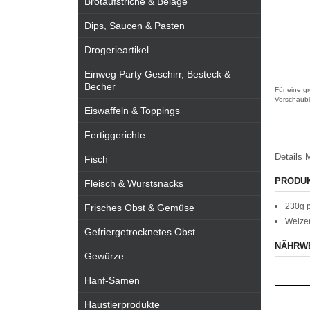
Brotaufstriche & Beläge
Dips, Saucen & Pasten
Drogerieartikel
Einweg Party Geschirr, Besteck &
Becher
Für eine gr
Vorschaubi
Eiswaffeln & Toppings
Fertiggerichte
Details
M
Fisch
PRODU
Fleisch & Wurstsnacks
230g 
Frisches Obst & Gemüse
Weizen
Gefriergetrocknetes Obst
NÄHRW
Gewürze
Hanf-Samen
Haustierprodukte