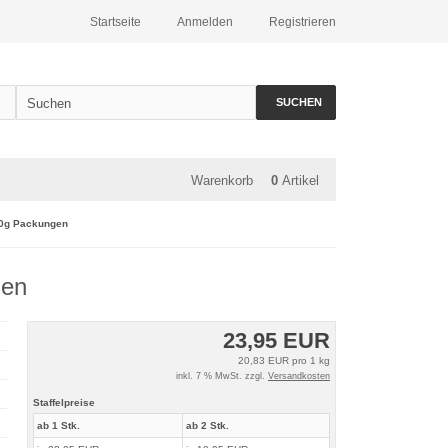
Startseite
Anmelden
Registrieren
SUCHEN
Warenkorb
0
Artikel
30g Packungen
gen
23,95 EUR
20,83 EUR pro 1 kg
inkl. 7 % MwSt. zzgl.
Versandkosten
Staffelpreise
ab 1 Stk.
ab 2 Stk.