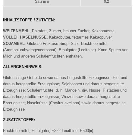
Salz in g
0.2
INHALTSTOFFE / ZUTATEN:
WEIZENMEHL
, Palmfett, Zucker, brauner Zucker, Kakaomasse,
VOLLEI
,
HASELN
Ü
SSE
, Kakaobutter, fettarmes Kakaopulver,
SOJAMEHL
, Glukose-Fruktose-Sirup, Salz, Backtriebmittel
(Ammoniumhydrogencarbonat), Emulgator (Lecithine). Kann Spuren von
Milch und anderen Schalenfrüchten enthalten.
ALLERGENHINWEIS:
Glutenhaltige Getreide sowie daraus hergestellte Erzeugnisse; Eier und
daraus hergestellte Erzeugnisse; Sojabohnen und daraus hergestellte
Erzeugnisse; Schalenfrüchte, d. h. Mandeln, div. Nüsse, Pistazien und
daraus hergestellte Erzeugnisse; Weizen sowie daraus hergestellte
Erzeugnisse; Haselnüsse (Corylus avellana) sowie daraus hergestellte
Erzeugnisse
ZUSATZSTOFFE:
Backtriebmittel; Emulgator, E322 Lecithine; E503(ii)