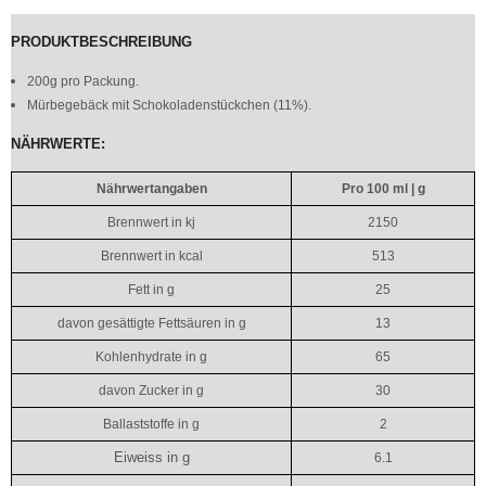
PRODUKTBESCHREIBUNG
200g pro Packung.
Mürbegebäck mit Schokoladenstückchen (11%).
NÄHRWERTE:
Nährwertangaben
Pro 100 ml | g
Brennwert in kj
2150
Brennwert in kcal
513
Fett in g
25
davon gesättigte Fettsäuren in g
13
Kohlenhydrate in g
65
davon Zucker in g
30
Ballaststoffe in g
2
Eiweiss in g
6.1