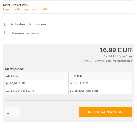
Mehr Artikel von:
Coppenrath Feingebäck GmbH
Artikeldatenblatt drucken
Rezension schreiben
16,99 EUR
12,14 EUR pro 1 kg
inkl. 7 % MwSt. zzgl.
Versandkosten
Staffelpreise
ab 1 Stk.
ab 2 Stk.
je 16,99 EUR
je 14,49 EUR
12,14 EUR pro 1 kg
10,35 EUR pro 1 kg
IN DEN WARENKORB