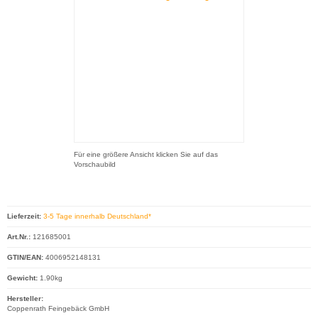
Für eine größere Ansicht klicken Sie auf das
Vorschaubild
Lieferzeit:
3-5 Tage innerhalb Deutschland*
Art.Nr.:
121685001
GTIN/EAN:
4006952148131
Gewicht:
1.90kg
Hersteller:
Coppenrath Feingebäck GmbH