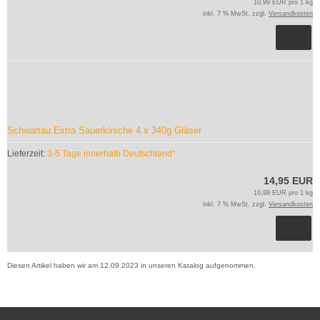
10,99 EUR pro 1 kg
inkl. 7 % MwSt. zzgl.
Versandkosten
Schwartau Extra Sauerkirsche 4 x 340g Gläser
Lieferzeit:
3-5 Tage innerhalb Deutschland*
14,95 EUR
10,99 EUR pro 1 kg
inkl. 7 % MwSt. zzgl.
Versandkosten
Diesen Artikel haben wir am 12.09.2023 in unseren Katalog aufgenommen.