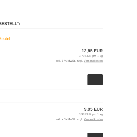
BESTELLT:
Beutel
12,95 EUR
3,70 EUR pro 1 kg
inkl. 7 % MwSt. zzgl.
Versandkosten
9,95 EUR
3,98 EUR pro 1 kg
inkl. 7 % MwSt. zzgl.
Versandkosten