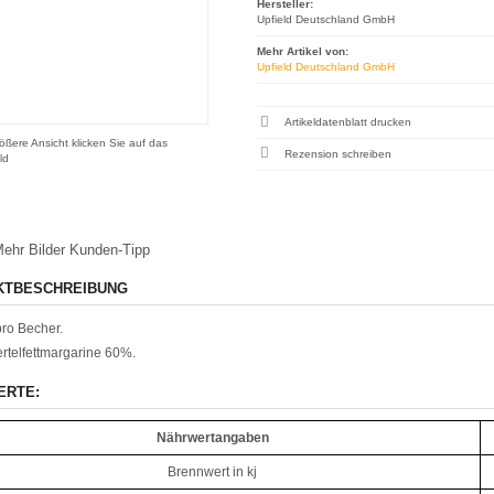
Hersteller:
Upfield Deutschland GmbH
Mehr Artikel von:
Upfield Deutschland GmbH
Artikeldatenblatt drucken
ößere Ansicht klicken Sie auf das
Rezension schreiben
ld
ehr Bilder
Kunden-Tipp
KTBESCHREIBUNG
ro Becher.
ertelfettmargarine 60%.
ERTE:
Nährwertangaben
Brennwert in kj