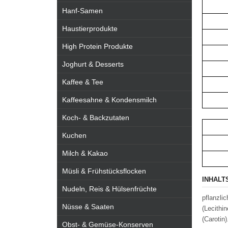
Hanf-Samen
Haustierprodukte
High Protein Produkte
Joghurt & Desserts
Kaffee & Tee
Kaffeesahne & Kondensmilch
Koch- & Backzutaten
Kuchen
Milch & Kakao
Müsli & Frühstücksflocken
INHALT
Nudeln, Reis & Hülsenfrüchte
pflanzli
Nüsse & Saaten
(Lecithi
(Carotin)
Obst- & Gemüse-Konserven