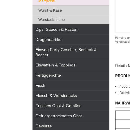
Margarine
Wurst & Käse
Wurstaufstriche
Dips, Saucen & Pasten
Für eine gr
Drogerieartikel
Vorschaubi
Einweg Party Geschirr, Besteck &
Becher
Eiswaffeln & Toppings
Details
M
Fertiggerichte
PRODU
Fisch
400g p
Dreivi
Fleisch & Wurstsnacks
NÄHRW
Frisches Obst & Gemüse
Gefriergetrocknetes Obst
Gewürze