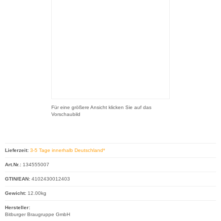
Für eine größere Ansicht klicken Sie auf das
Vorschaubild
Lieferzeit:
3-5 Tage innerhalb Deutschland*
Art.Nr.:
134555007
GTIN/EAN:
4102430012403
Gewicht:
12.00kg
Hersteller:
Bitburger Braugruppe GmbH