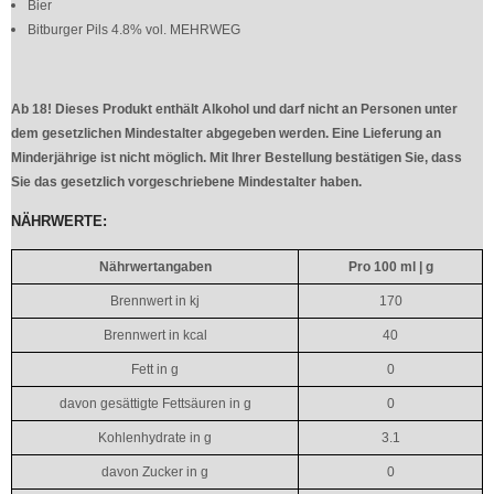
Bier
Bitburger Pils 4.8% vol. MEHRWEG
Ab 18! Dieses Produkt enthält Alkohol und darf nicht an Personen unter
dem gesetzlichen Mindestalter abgegeben werden. Eine Lieferung an
Minderjährige ist nicht möglich. Mit Ihrer Bestellung bestätigen Sie, dass
Sie das gesetzlich vorgeschriebene Mindestalter haben.
NÄHRWERTE:
Nährwertangaben
Pro 100 ml | g
Brennwert in kj
170
Brennwert in kcal
40
Fett in g
0
davon gesättigte Fettsäuren in g
0
Kohlenhydrate in g
3.1
davon Zucker in g
0