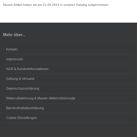
Diesen Artikel haben wir am 21.09.2023 in unseren Katalog aufgenommen.
Mehr über...
Kontakt
Impressum
AGB & Kundeninformationen
Zahlung & Versand
Datenschutzerklärung
Widerrufbelehrung & Muster-Widerrufsformular
Barrierefreiheitserklärung
Cookie Einstellungen