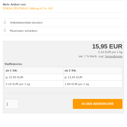
Mehr Artikel von:
EDEKA ZENTRALE Stiftung & Co. KG
Artikeldatenblatt drucken
Rezension schreiben
15,95 EUR
2,16 EUR pro 1 kg
inkl. 7 % MwSt. zzgl.
Versandkosten
Staffelpreise
ab 1 Stk.
ab 2 Stk.
je 15,95 EUR
je 13,95 EUR
2,16 EUR pro 1 kg
1,89 EUR pro 1 kg
IN DEN WARENKORB