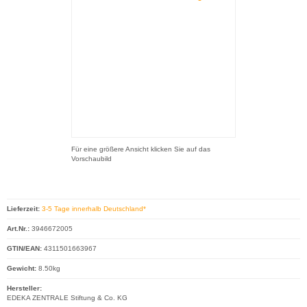
Für eine größere Ansicht klicken Sie auf das
Vorschaubild
Lieferzeit:
3-5 Tage innerhalb Deutschland*
Art.Nr.:
3946672005
GTIN/EAN:
4311501663967
Gewicht:
8.50kg
Hersteller:
EDEKA ZENTRALE Stiftung & Co. KG