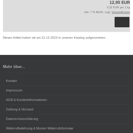
12,95 EUR
4,32 EUR pro 1 kg
inkl. 7 % MwSt. zzgl.
Versandkosten
Diesen Artikel haben wir am 21.12.2023 in unseren Katalog aufgenommen.
Mehr über...
Kontakt
Impressum
AGB & Kundeninformationen
Zahlung & Versand
Datenschutzerklärung
Widerrufbelehrung & Muster-Widerrufsformular