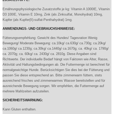
Ernährungsphysiologische Zusatzstoffe je kg: Vitamin A 1000IE, Vitamin
D3 100IE, Vitamin E 10mg, Zink (als Zinksulfat, Monohydrat) 10mg,
Kupfer (als Kupfer(II)-sulfat-Penthahydrat) 1mg.
ANWENDUNGS- UND GEBRAUCHSHINWEISE:
Fütterungsempfehlung: Gewicht des Hundes/ Tagesration Wenig
Bewegung/ Moderate Bewegung: ca.10kg/ ca.630g/ ca.730g; ca.20kg/
ca.1060g/ ca.1230g; ca.30kg/ ca.1440g/ ca.1670g; ca. 40kg/ ca. 1790g/
ca. 2070g; ca. 60kg/ ca. 2430g/ ca. 2810g. Diese Angaben sind
Richtwerte. Der individuelle Bedarf hängt von Faktoren wie Alter, Rasse,
Aktivität und Haltungsbedingungen ab. Die Futtermenge ist berechnet für
normalgewichtige Hunde. Berücksichtigen Sie dies bei der Fütterung und
passen Sie diese entsprechend an. Bitte zimmerwarm füttern, stets
ausreichend frisches und zimmerwarmes Wasser bereitstellen und für
ausreichende Bewegung sorgen. Wir empfehlen, die Futtermenge auf
mehrere Mahlzeiten aufzuteilen.
SICHERHEITSWARNUNG:
Kann Gluten enthalten.