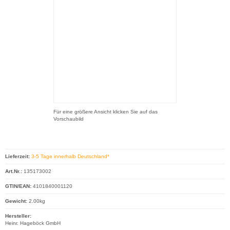
Für eine größere Ansicht klicken Sie auf das
Vorschaubild
Lieferzeit:
3-5 Tage innerhalb Deutschland*
Art.Nr.:
135173002
GTIN/EAN:
4101840001120
Gewicht:
2.00kg
Hersteller:
Heinr. Hageböck GmbH