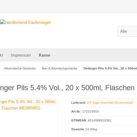
kt
Impressum
Kasse
Alkoholische Getränke
Bier & Biermischgetränke
Oettinger Pils 5.4% Vol., 20 x 50
inger Pils 5.4% Vol., 20 x 500ml, Flasc
Lieferzeit:
3-5 Tage innerhalb Deutschland*
Art.Nr.:
172315003
GTIN/EAN:
4014086910361
Gewicht:
14.00kg