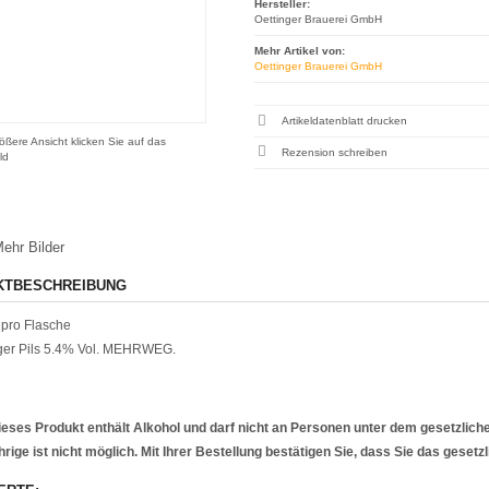
Hersteller:
Oettinger Brauerei GmbH
Mehr Artikel von:
Oettinger Brauerei GmbH
Artikeldatenblatt drucken
ößere Ansicht klicken Sie auf das
Rezension schreiben
ld
ehr Bilder
KTBESCHREIBUNG
pro Flasche
ger Pils 5.4% Vol. MEHRWEG.
ieses Produkt enthält Alkohol und darf nicht an Personen unter dem gesetzlich
rige ist nicht möglich. Mit Ihrer Bestellung bestätigen Sie, dass Sie das geset