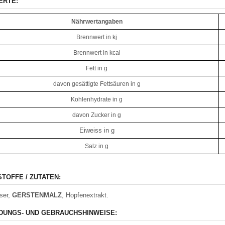
ERTE:
Nährwertangaben
Brennwert in kj
Brennwert in kcal
Fett in g
davon gesättigte Fettsäuren in g
Kohlenhydrate in g
davon Zucker in g
Eiweiss in g
Salz in g
STOFFE / ZUTATEN:
ser,
GERSTENMALZ
, Hopfenextrakt.
UNGS- UND GEBRAUCHSHINWEISE: