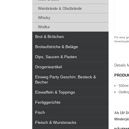
Weinbrände & Obstbrände
Whisky
Wodka
Brot & Brötchen
Für eine gr
Vorschaubi
Brotaufstriche & Beläge
Dips, Saucen & Pasten
Details
M
Drogerieartikel
PRODU
Einweg Party Geschirr, Besteck &
Becher
500ml 
Eiswaffeln & Toppings
Oettin
Fertiggerichte
Fisch
Ab 18! D
Minderjäh
Fleisch & Wurstsnacks