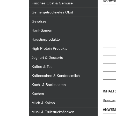
NÄHRW
Frisches Obst & Gemüse
Gefriergetrocknetes Obst
Gewürze
Hanf-Samen
Haustierprodukte
High Protein Produkte
Joghurt & Desserts
Kaffee & Tee
Kaffeesahne & Kondensmilch
Koch- & Backzutaten
INHALT
Kuchen
Brauwas
Milch & Kakao
ANWEND
Müsli & Frühstücksflocken