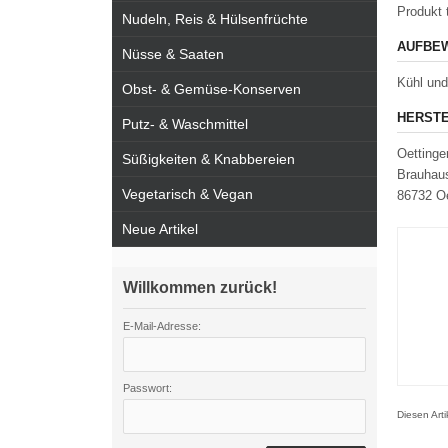
Produkt t
Nudeln, Reis & Hülsenfrüchte
AUFBEW
Nüsse & Saaten
Kühl und
Obst- & Gemüse-Konserven
HERSTE
Putz- & Waschmittel
Oettinge
Süßigkeiten & Knabbereien
Brauhaus
Vegetarisch & Vegan
86732 Oe
Neue Artikel
Willkommen zurück!
E-Mail-Adresse:
Passwort:
Diesen Art