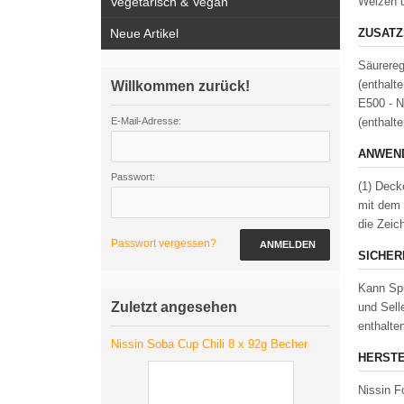
Vegetarisch & Vegan
Weizen 
Neue Artikel
ZUSATZ
Säurereg
(enthalt
Willkommen zurück!
E500 - N
E-Mail-Adresse:
(enthalte
ANWEND
Passwort:
(1) Deck
mit dem 
die Zeic
Passwort vergessen?
ANMELDEN
SICHER
Kann Spu
Zuletzt angesehen
und Sell
enthalte
Nissin Soba Cup Chili 8 x 92g Becher
HERSTE
Nissin 