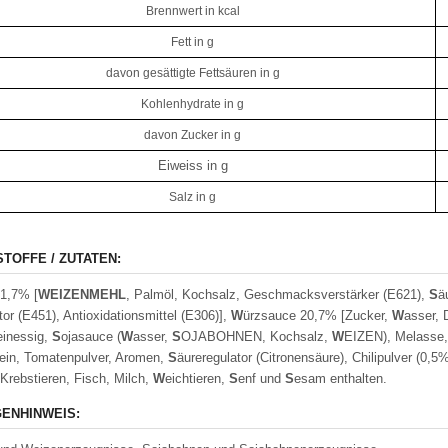
Brennwert in kcal
Fett in g
davon gesättigte Fettsäuren in g
Kohlenhydrate in g
davon Zucker in g
Eiweiss in g
Salz in g
STOFFE / ZUTATEN:
1,7% [
W
EIZENMEHL
, Palmöl, Kochsalz, Geschmacksverstärker (E621),
S
ä
ator (E451), Antioxidationsmittel (E306)],
W
ürzsauce 20,7% [Zucker,
W
asser, 
einessig,
S
ojasauce (
W
asser,
S
OJABOHNEN, Kochsalz,
W
EIZEN), Melasse, 
ein, Tomatenpulver, Aromen,
S
äureregulator (Citronensäure), Chilipulver (0,5
, Krebstieren, Fisch, Milch,
W
eichtieren,
S
enf und
S
esam enthalten.
ENHINWEIS: