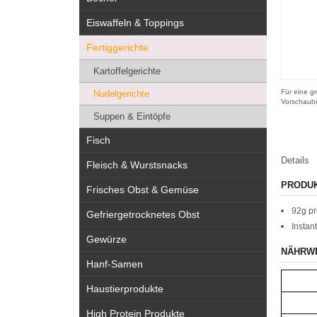
Eiswaffeln & Toppings
Fertiggerichte
Kartoffelgerichte
Für eine gr
Nudelgerichte
Vorschaubi
Suppen & Eintöpfe
Fisch
Details
Fleisch & Wurstsnacks
PRODU
Frisches Obst & Gemüse
92g pr
Gefriergetrocknetes Obst
Instan
Gewürze
NÄHRW
Hanf-Samen
Haustierprodukte
High Protein Produkte