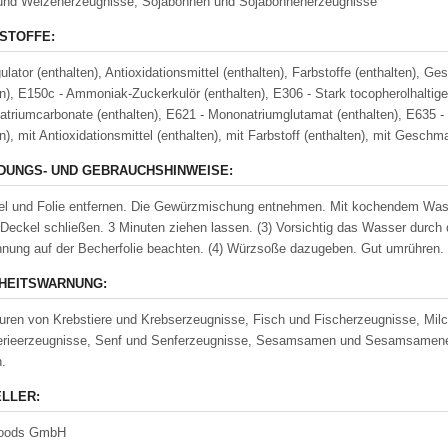
und Weizenerzeugnisse, Sojabohnen und Sojabohnenerzeugnisse
STOFFE:
ulator (enthalten), Antioxidationsmittel (enthalten), Farbstoffe (enthalten), 
en), E150c - Ammoniak-Zuckerkulör (enthalten), E306 - Stark tocopherolhaltige 
atriumcarbonate (enthalten), E621 - Mononatriumglutamat (enthalten), E635 - 
n), mit Antioxidationsmittel (enthalten), mit Farbstoff (enthalten), mit Geschm
UNGS- UND GEBRAUCHSHINWEISE:
el und Folie entfernen. Die Gewürzmischung entnehmen. Mit kochendem Wasse
Deckel schließen. 3 Minuten ziehen lassen. (3) Vorsichtig das Wasser durc
hnung auf der Becherfolie beachten. (4) Würzsoße dazugeben. Gut umrühren. 
HEITSWARNUNG:
ren von Krebstiere und Krebserzeugnisse, Fisch und Fischerzeugnisse, Milch 
erieerzeugnisse, Senf und Senferzeugnisse, Sesamsamen und Sesamsamener
n.
LLER:
Foods GmbH