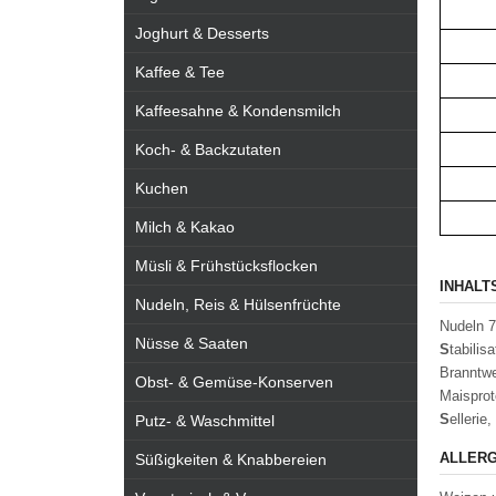
Joghurt & Desserts
Kaffee & Tee
Kaffeesahne & Kondensmilch
Koch- & Backzutaten
Kuchen
Milch & Kakao
Müsli & Frühstücksflocken
INHALT
Nudeln, Reis & Hülsenfrüchte
Nudeln 7
Nüsse & Saaten
S
tabilis
Branntw
Obst- & Gemüse-Konserven
Maisprot
S
ellerie
Putz- & Waschmittel
ALLERG
Süßigkeiten & Knabbereien