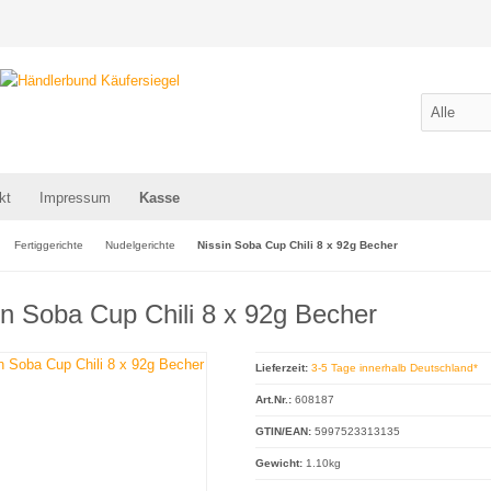
kt
Impressum
Kasse
Fertiggerichte
Nudelgerichte
Nissin Soba Cup Chili 8 x 92g Becher
in Soba Cup Chili 8 x 92g Becher
Lieferzeit:
3-5 Tage innerhalb Deutschland*
Art.Nr.:
608187
GTIN/EAN:
5997523313135
Gewicht:
1.10kg