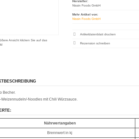
Hersteller:
Nissin Foods GmbH
Mehr Artikel von:
Nissin Foods GmbH
Artikeldatenblatt drucken
ößere Ansicht klicken Sie auf das
Rezension schreiben
ld
KTBESCHREIBUNG
o Becher.
t-Weizennudeln/-Noodles mit Chili
Würzsauce.
ERTE:
Nährwertangaben
Brennwert in kj