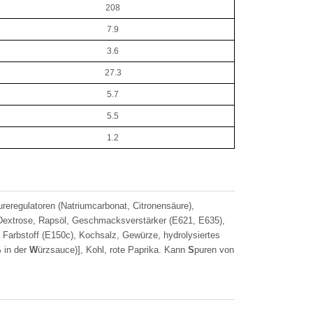
208
7.9
3.6
27.3
5.7
5.5
1.2
ureregulatoren (Natriumcarbonat, Citronensäure),
Dextrose, Rapsöl, Geschmacksverstärker (E621, E635),
Farbstoff (E150c), Kochsalz, Gewürze, hydrolysiertes
% in der
W
ürzsauce)], Kohl, rote Paprika. Kann
S
puren von