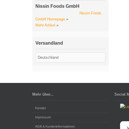
Nissin Foods GmbH
Nissin Foods
GmbH Homepage
»
Mehr Artikel
»
Versandland
Mehr über...
Social 
Kontakt
Impressum
AGB & Kundeninformationen
V