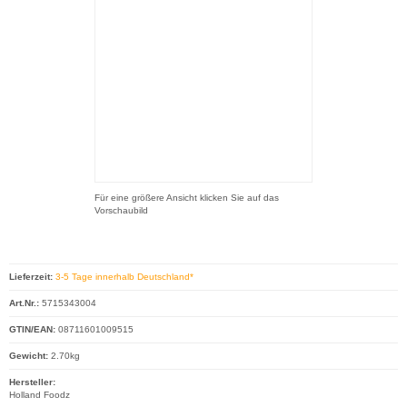
Für eine größere Ansicht klicken Sie auf das
Vorschaubild
Lieferzeit:
3-5 Tage innerhalb Deutschland*
Art.Nr.:
5715343004
GTIN/EAN:
08711601009515
Gewicht:
2.70kg
Hersteller:
Holland Foodz