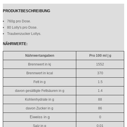
PRODUKTBESCHREIBUNG
760g pro Dose.
80 Lolly's pro Dose.
Traubenzucker Lollys.
NÄHRWERTE:
Nährwertangaben
Pro 100 ml | g
Brennwert in kj
1552
Brennwert in kcal
370
Fett in g
1.5
davon gesättigte Fettsäuren in g
1.4
Kohlenhydrate in g
88
davon Zucker in g
86
Eiweiss in g
0
Salz in g
0.01