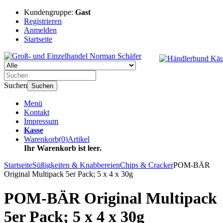
Kundengruppe:
Gast
Registrieren
Anmelden
Startseite
Suchen
Suchen
Menü
Kontakt
Impressum
Kasse
Warenkorb
(
0
)
Artikel
Ihr Warenkorb ist leer.
Startseite
Süßigkeiten & Knabbereien
Chips & Cracker
POM-BÄR
Original Multipack 5er Pack; 5 x 4 x 30g
POM-BÄR Original Multipack
5er Pack; 5 x 4 x 30g