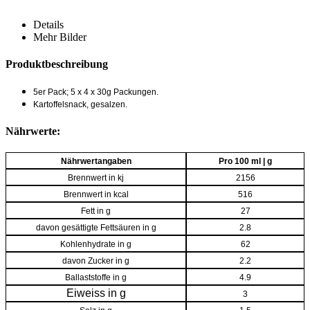
Details
Mehr Bilder
Produktbeschreibung
5er Pack; 5 x 4 x 30g Packungen.
Kartoffelsnack, gesalzen.
Nährwerte:
Nährwertangaben
Pro 100 ml | g
Brennwert in kj
2156
Brennwert in kcal
516
Fett in g
27
davon gesättigte Fettsäuren in g
2.8
Kohlenhydrate in g
62
davon Zucker in g
2.2
Ballaststoffe in g
4.9
Eiweiss in g
3