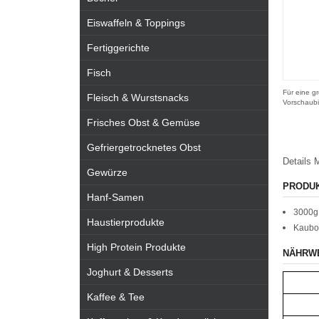
Eiswaffeln & Toppings
Fertiggerichte
Fisch
Für eine gr
Fleisch & Wurstsnacks
Vorschaubi
Frisches Obst & Gemüse
Gefriergetrocknetes Obst
Details
M
Gewürze
PRODU
Hanf-Samen
3000g
Haustierprodukte
Kaubon
High Protein Produkte
NÄHRW
Joghurt & Desserts
Kaffee & Tee