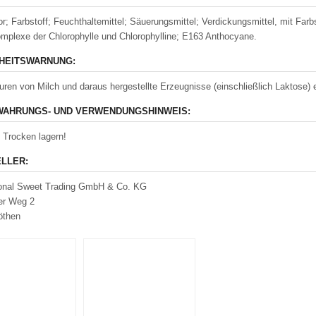
r; Farbstoff; Feuchthaltemittel; Säuerungsmittel; Verdickungsmittel, mit Fa
mplexe der Chlorophylle und Chlorophylline; E163 Anthocyane.
HEITSWARNUNG:
ren von Milch und daraus hergestellte Erzeugnisse (einschließlich Laktose) e
AHRUNGS- UND VERWENDUNGSHINWEIS:
 Trocken lagern!
LLER:
ional Sweet Trading GmbH & Co. KG
er Weg 2
öthen