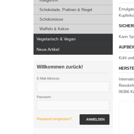
Kaugummi
Emulgato
Schokolade, Pralinen & Riegel
Kupferko
Schokonüsse
SICHER
Waffeln & Kekse
Kann Spu
Vegetarisch & Vegan
AUFBEW
Neue Artikel
Kühl und
Willkommen zurück!
HERSTE
E-Mail-Adresse:
Internat
Riesdorf
06366 K
Passwort:
Passwort vergessen?
ANMELDEN