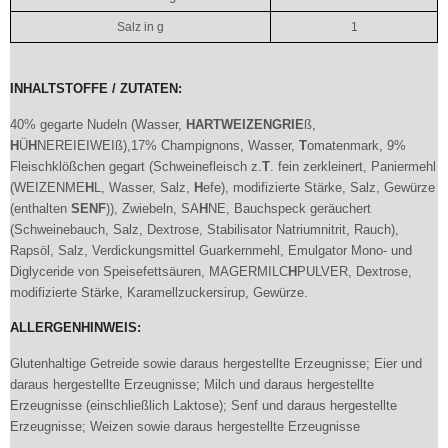
Salz in g
1
INHALTSTOFFE / ZUTATEN:
40% gegarte Nudeln (Wasser,
H
AR
T
WEIZENGRIE
ß,
H
Ü
H
NEREIEIWEIß),17% Champignons, Wasser,
T
omatenmark, 9%
Fleischklößchen gegart (Schweinefleisch z.
T
. fein zerkleinert, Paniermehl
(WEIZENME
H
L, Wasser, Salz,
H
efe), modifizierte Stärke, Salz, Gewürze
(enthalten
SENF
)), Zwiebeln, SA
H
NE, Bauchspeck geräuchert
(Schweinebauch, Salz, Dextrose, Stabilisator Natriumnitrit, Rauch),
Rapsöl, Salz, Verdickungsmittel Guarkernmehl, Emulgator Mono- und
Diglyceride von Speisefettsäuren, MAGERMILC
H
PULVER, Dextrose,
modifizierte Stärke, Karamellzuckersirup, Gewürze.
ALLERGENHINWEIS:
Glutenhaltige Getreide sowie daraus hergestellte Erzeugnisse; Eier und
daraus hergestellte Erzeugnisse; Milch und daraus hergestellte
Erzeugnisse (einschließlich Laktose); Senf und daraus hergestellte
Erzeugnisse; Weizen sowie daraus hergestellte Erzeugnisse