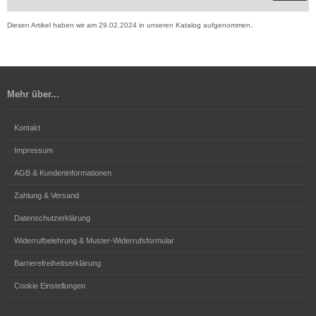
Diesen Artikel haben wir am 29.02.2024 in unseren Katalog aufgenommen.
Mehr über...
Kontakt
Impressum
AGB & Kundeninformationen
Zahlung & Versand
Datenschutzerklärung
Widerrufbelehrung & Muster-Widerrufsformular
Barrierefreiheitserklärung
Cookie Einstellungen