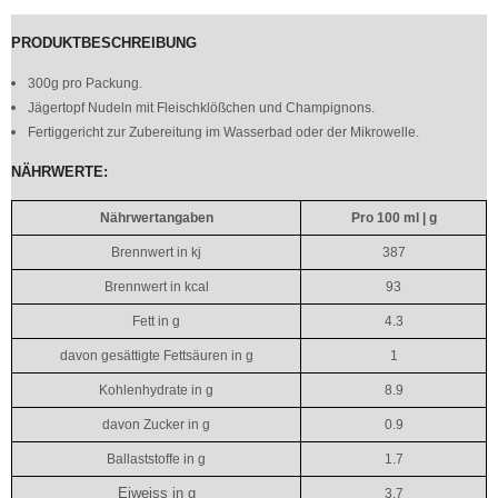
PRODUKTBESCHREIBUNG
300g pro Packung.
Jägertopf Nudeln mit Fleischklößchen und Champignons.
Fertiggericht zur Zubereitung im Wasserbad oder der Mikrowelle.
NÄHRWERTE:
Nährwertangaben
Pro 100 ml | g
Brennwert in kj
387
Brennwert in kcal
93
Fett in g
4.3
davon gesättigte Fettsäuren in g
1
Kohlenhydrate in g
8.9
davon Zucker in g
0.9
Ballaststoffe in g
1.7
Eiweiss in g
3.7