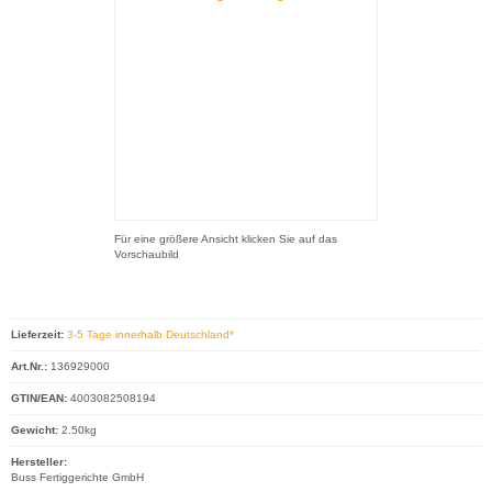
Für eine größere Ansicht klicken Sie auf das
Vorschaubild
Lieferzeit:
3-5 Tage innerhalb Deutschland*
Art.Nr.:
136929000
GTIN/EAN:
4003082508194
Gewicht:
2.50kg
Hersteller:
Buss Fertiggerichte GmbH