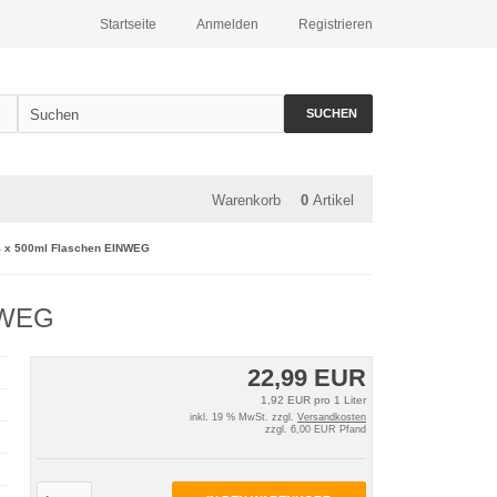
Startseite
Anmelden
Registrieren
SUCHEN
Warenkorb
0
Artikel
24 x 500ml Flaschen EINWEG
INWEG
22,99 EUR
1,92 EUR pro 1 Liter
inkl. 19 % MwSt. zzgl.
Versandkosten
zzgl. 6,00 EUR Pfand