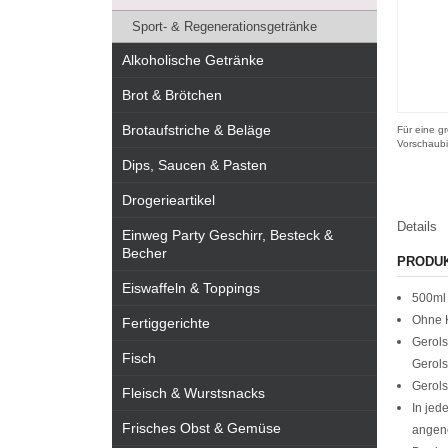
Sport- & Regenerationsgetränke
Alkoholische Getränke
Brot & Brötchen
Brotaufstriche & Beläge
Für eine gr
Vorschaubi
Dips, Saucen & Pasten
Drogerieartikel
Details
Einweg Party Geschirr, Besteck &
Becher
PRODU
Eiswaffeln & Toppings
500ml
Ohne K
Fertiggerichte
Gerols
Fisch
Gerols
Gerols
Fleisch & Wurstsnacks
In jed
Frisches Obst & Gemüse
angen