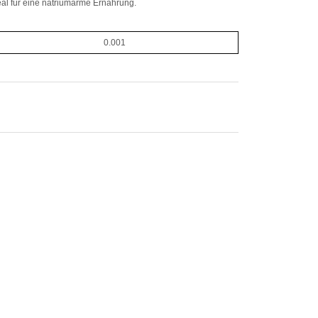
eal für eine natriumarme Ernährung.
0.001