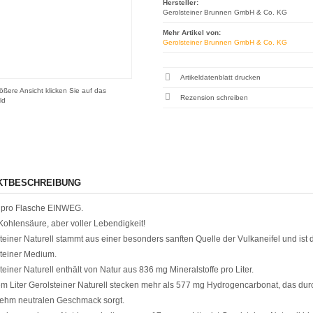
Hersteller:
Gerolsteiner Brunnen GmbH & Co. KG
Mehr Artikel von:
Gerolsteiner Brunnen GmbH & Co. KG
Artikeldatenblatt drucken
ößere Ansicht klicken Sie auf das
Rezension schreiben
ld
KTBESCHREIBUNG
 pro Flasche EINWEG.
ohlensäure, aber voller Lebendigkeit!
teiner Naturell stammt aus einer besonders sanften Quelle der Vulkaneifel und ist d
teiner Medium.
teiner Naturell enthält von Natur aus 836 mg Mineralstoffe pro Liter.
em Liter Gerolsteiner Naturell stecken mehr als 577 mg Hydrogencarbonat, das durc
ehm neutralen Geschmack sorgt.