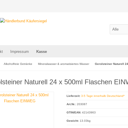
kt
Impressum
Kasse
Alkoholfreie Getränke
Mineralwasser & aromatisiertes Wasser
Gerolsteiner Naturell 
lsteiner Naturell 24 x 500ml Flaschen E
Lieferzeit:
3-5 Tage innerhalb Deutschland*
Art.Nr.:
203087
GTIN/EAN:
42143963
Gewicht:
13.03kg