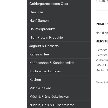
Dank s
Gefriergetrocknetes Obst
Gewürze
Hanf-Samen
INHALT
Haustierprodukte
Natürlic
High Protein Produkte
HERSTE
Joghurt & Desserts
Gerolst
Kaffee & Tee
Gerolst
Vulkanri
Kaffeesahne & Kondensmilch
54567 Ge
Deutsch
Koch- & Backzutaten
Kuchen
Diesen Art
Milch & Kakao
Müsli & Frühstücksflocken
Nudeln, Reis & Hülsenfrüchte