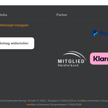
Media
Partner
ertrag widerrufen
nd Einzelhandel Norman Schäfer © 2026 | Template © 2009-2026 by
mod
ified eCommerce Shop
mod
ified eCommerce Shopsoftware © 2009-2026