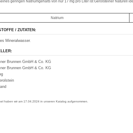
eines geringen Natriumgehalts von nur 17 mg pro Liter ist Gerolsteiner Naturell id
Natrium
STOFFE / ZUTATEN:
hes Mineralwasser.
LLER:
einer Brunnen GmbH & Co. KG
einer Brunnen GmbH & Co. KG
ng
rolstein
land
ikel haben wir am 17.04.2024 in unseren Katalog aufgenommen.