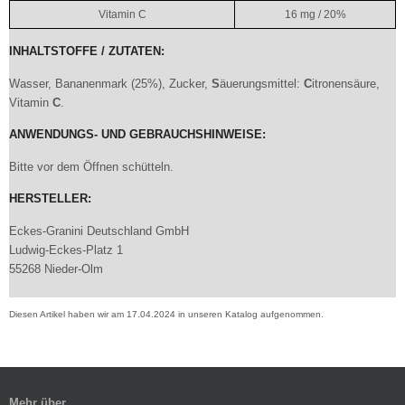
Vitamin C
16 mg / 20%
INHALTSTOFFE / ZUTATEN:
Wasser, Bananenmark (25%), Zucker,
S
äuerungsmittel:
C
itronensäure,
Vitamin
C
.
ANWENDUNGS- UND GEBRAUCHSHINWEISE:
Bitte vor dem Öffnen schütteln.
HERSTELLER:
Eckes-Granini Deutschland GmbH
Ludwig-Eckes-Platz 1
55268 Nieder-Olm
Diesen Artikel haben wir am 17.04.2024 in unseren Katalog aufgenommen.
Mehr über...