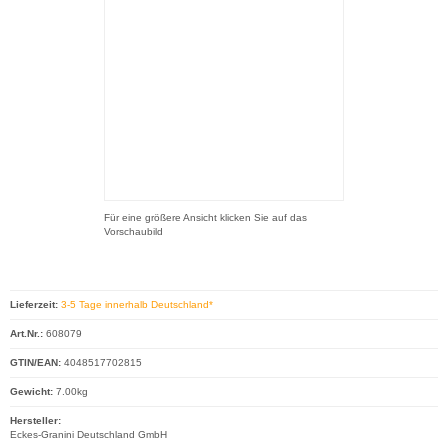
Für eine größere Ansicht klicken Sie auf das
Vorschaubild
Lieferzeit:
3-5 Tage innerhalb Deutschland*
Art.Nr.:
608079
GTIN/EAN:
4048517702815
Gewicht:
7.00kg
Hersteller:
Eckes-Granini Deutschland GmbH