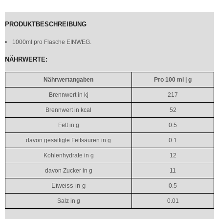
PRODUKTBESCHREIBUNG
1000ml pro Flasche EINWEG.
NÄHRWERTE:
Nährwertangaben
Pro 100 ml | g
Brennwert in kj
217
Brennwert in kcal
52
Fett in g
0.5
davon gesättigte Fettsäuren in g
0.1
Kohlenhydrate in g
12
davon Zucker in g
11
Eiweiss in g
0.5
Salz in g
0.01