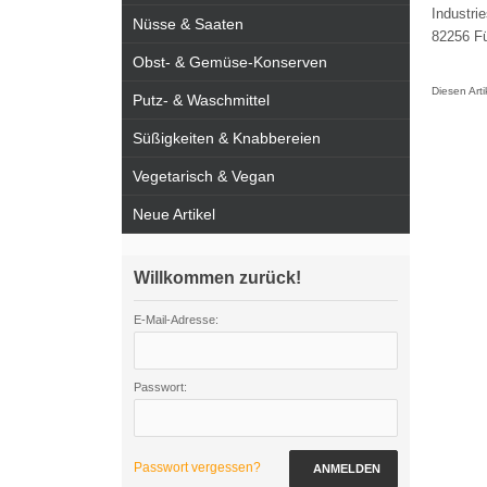
Industrie
Nüsse & Saaten
82256 Fü
Obst- & Gemüse-Konserven
Diesen Art
Putz- & Waschmittel
Süßigkeiten & Knabbereien
Vegetarisch & Vegan
Neue Artikel
Willkommen zurück!
E-Mail-Adresse:
Passwort:
Passwort vergessen?
ANMELDEN