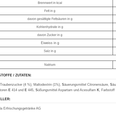
Brennwert in kcal
Fett in g
davon gesättigte Fettsäuren in g
Kohlenhydrate in g
davon Zucker in g
Eiweiss in g
Salz in g
Natrium
STOFFE / ZUTATEN:
Traubenzucker (4 %), Maltodextrin (1%),
S
äuerungsmittel Citronensäure,
S
äu
atoren
E
414 und
E
445,
S
üßungsmittel Aspartam und Acesulfam
K
, Farbstoff
LLER:
a Erfrischungsgetränke AG