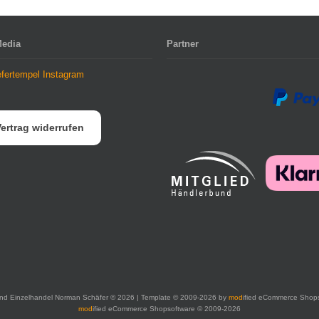
Media
Partner
ertrag widerrufen
nd Einzelhandel Norman Schäfer © 2026 | Template © 2009-2026 by
mod
ified eCommerce Shop
mod
ified eCommerce Shopsoftware © 2009-2026