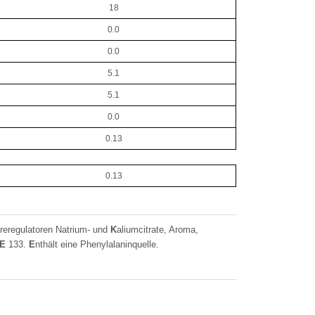
18
0.0
0.0
5.1
5.1
0.0
0.13
0.13
reregulatoren Natrium- und
K
aliumcitrate, Aroma,
E
133.
E
nthält eine Phenylalaninquelle.