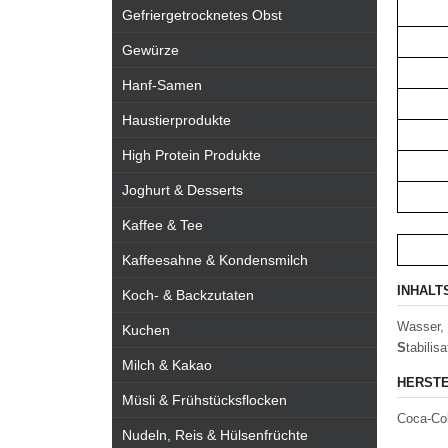
Gefriergetrocknetes Obst
Gewürze
Hanf-Samen
Haustierprodukte
High Protein Produkte
Joghurt & Desserts
Kaffee & Tee
Kaffeesahne & Kondensmilch
INHALT
Koch- & Backzutaten
Wasser, 
Kuchen
S
tabilis
Milch & Kakao
HERSTE
Müsli & Frühstücksflocken
Coca-Col
Nudeln, Reis & Hülsenfrüchte