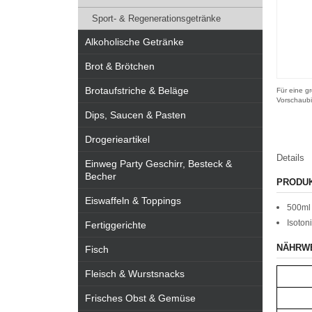
Sport- & Regenerationsgetränke
Alkoholische Getränke
Brot & Brötchen
Brotaufstriche & Beläge
Für eine gr
Vorschaubi
Dips, Saucen & Pasten
Drogerieartikel
Details
Einweg Party Geschirr, Besteck &
Becher
PRODU
Eiswaffeln & Toppings
500ml
Isoton
Fertiggerichte
NÄHRW
Fisch
Fleisch & Wurstsnacks
Frisches Obst & Gemüse