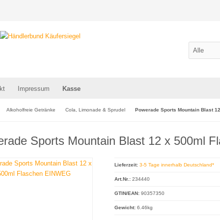
kt
Impressum
Kasse
Alkoholfreie Getränke
Cola, Limonade & Sprudel
Powerade Sports Mountain Blast 1
rade Sports Mountain Blast 12 x 500ml 
Lieferzeit:
3-5 Tage innerhalb Deutschland*
Art.Nr.:
234440
GTIN/EAN:
90357350
Gewicht:
6.46kg