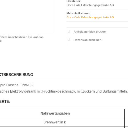
Hersteller:
Coca-Cola Erfrischungsgetränke AG
Mehr Artikel von:
Coca-Cola Erfrischungsgetränke AG
Artikeldatenblatt drucken
ößere Ansicht klicken Sie auf das
Rezension schreiben
ld
KTBESCHREIBUNG
 pro Flasche EINWEG.
isches Elektrolytgetränk mit Fruchtmixgeschmack, mit Zuckern und Süßungsmitteln.
ERTE:
Nährwertangaben
Brennwert in kj