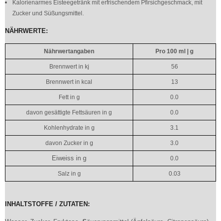
Kalorienarmes Eisteegetränk mit erfrischendem Pfirsichgeschmack, mit
Zucker und Süßungsmittel.
NÄHRWERTE:
Nährwertangaben
Pro 100 ml | g
Brennwert in kj
56
Brennwert in kcal
13
Fett in g
0.0
davon gesättigte Fettsäuren in g
0.0
Kohlenhydrate in g
3.1
davon Zucker in g
3.0
Eiweiss in g
0.0
Salz in g
0.03
INHALTSTOFFE / ZUTATEN: