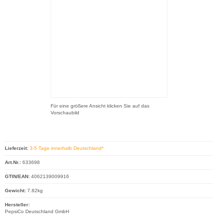
Für eine größere Ansicht klicken Sie auf das
Vorschaubild
Lieferzeit:
3-5 Tage innerhalb Deutschland*
Art.Nr.:
633698
GTIN/EAN:
4062139009916
Gewicht:
7.82kg
Hersteller:
PepsiCo Deutschland GmbH