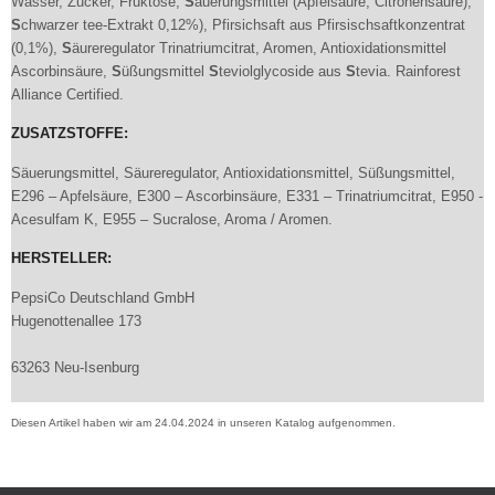
Wasser, Zucker, Fruktose,
S
äuerungsmittel (Äpfelsäure, Citronensäure),
S
chwarzer tee-Extrakt 0,12%), Pfirsichsaft aus Pfirsischsaftkonzentrat
(0,1%),
S
äureregulator Trinatriumcitrat, Aromen, Antioxidationsmittel
Ascorbinsäure,
S
üßungsmittel
S
teviolglycoside aus
S
tevia. Rainforest
Alliance Certified.
ZUSATZSTOFFE:
Säuerungsmittel, Säureregulator, Antioxidationsmittel, Süßungsmittel,
E296 – Apfelsäure, E300 – Ascorbinsäure, E331 – Trinatriumcitrat, E950 -
Acesulfam K, E955 – Sucralose, Aroma / Aromen.
HERSTELLER:
PepsiCo Deutschland GmbH
Hugenottenallee 173
63263 Neu-Isenburg
Diesen Artikel haben wir am 24.04.2024 in unseren Katalog aufgenommen.