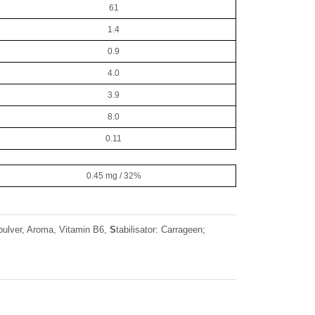
61
1.4
0.9
4.0
3.9
8.0
0.11
0.45 mg / 32%
ulver, Aroma, Vitamin B6,
S
tabilisator: Carrageen;