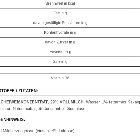
Brennwert in kcal
Fett in g
davon gesättigte Fettsäuren in g
Kohlenhydrate in g
davon Zucker in g
Eiweiss in g
Salz in g
Vitamin B6
STOFFE / ZUTATEN:
LCHEIWEI
ß
KONZENTRAT
, 29%
VOLLMILCH
, Wasser, 1% fettarmes Kakaop
ulator: Natriumcitrat;
S
üßungsmittel:
S
ucralose.
ENHINWEIS:
d Milcherzeugnisse (einschließl. Laktose)