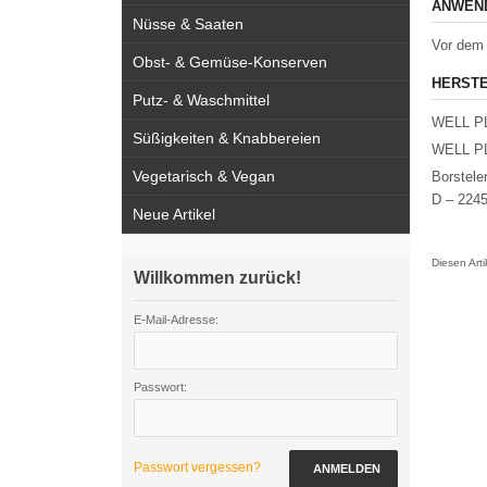
ANWEND
Nüsse & Saaten
Vor dem 
Obst- & Gemüse-Konserven
HERSTE
Putz- & Waschmittel
WELL P
Süßigkeiten & Knabbereien
WELL P
Vegetarisch & Vegan
Borstele
D – 224
Neue Artikel
Diesen Art
Willkommen zurück!
E-Mail-Adresse:
Passwort:
Passwort vergessen?
ANMELDEN