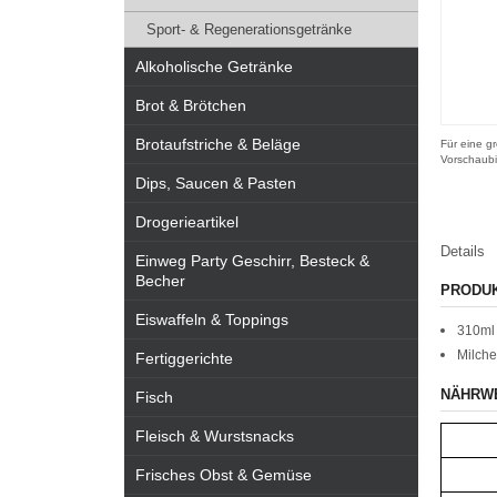
Sport- & Regenerationsgetränke
Alkoholische Getränke
Brot & Brötchen
Brotaufstriche & Beläge
Für eine gr
Vorschaubi
Dips, Saucen & Pasten
Drogerieartikel
Details
Einweg Party Geschirr, Besteck &
Becher
PRODU
Eiswaffeln & Toppings
310ml 
Milche
Fertiggerichte
NÄHRW
Fisch
Fleisch & Wurstsnacks
Frisches Obst & Gemüse