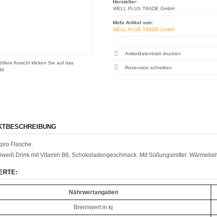
Hersteller:
WELL PLUS TRADE GmbH
Mehr Artikel von:
WELL PLUS TRADE GmbH
Artikeldatenblatt drucken
ößere Ansicht klicken Sie auf das
Rezension schreiben
ld
KTBESCHREIBUNG
pro Flasche.
iweiß Drink mit Vitamin B6, Schokoladengeschmack. Mit Süßungsmittel. Wärmebeh
ERTE:
Nährwertangaben
Brennwert in kj