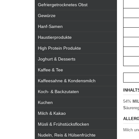
Gefriergetrocknetes Obst
Gewürze
Hanf-Samen
Haustierprodukte
High Protein Produkte
Joghurt & Desserts
Kaffee & Tee
Kaffeesahne & Kondensmilch
INHALT
Koch- & Backzutaten
54%
MI
Kuchen
S
äurereg
Milch & Kakao
ALLERG
Müsli & Frühstücksflocken
Milch un
Nudeln, Reis & Hülsenfrüchte