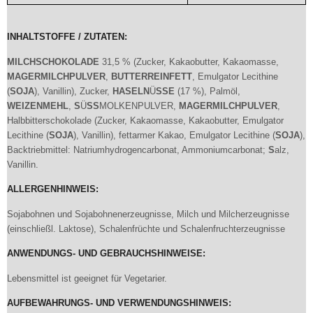
INHALTSTOFFE / ZUTATEN:
MILCH
S
CHOKOLADE
31,5 % (Zucker, Kakaobutter, Kakaomasse,
MAGERMILCHPULVER
,
BUTTERREINFETT
, Emulgator Lecithine
(
S
OJA
), Vanillin), Zucker,
HA
S
ELN
Ü
S
S
E
(17 %), Palmöl,
WEIZENMEHL
,
S
Ü
S
S
MOLKENPULVER,
MAGERMILCHPULVER
,
Halbbitterschokolade (Zucker, Kakaomasse, Kakaobutter, Emulgator
Lecithine (
S
OJA
), Vanillin), fettarmer Kakao, Emulgator Lecithine (
S
OJA
),
Backtriebmittel: Natriumhydrogencarbonat, Ammoniumcarbonat;
S
alz,
Vanillin.
ALLERGENHINWEIS:
Sojabohnen und Sojabohnenerzeugnisse, Milch und Milcherzeugnisse
(einschließl. Laktose), Schalenfrüchte und Schalenfruchterzeugnisse
ANWENDUNGS- UND GEBRAUCHSHINWEISE:
Lebensmittel ist geeignet für Vegetarier.
AUFBEWAHRUNGS- UND VERWENDUNGSHINWEIS: