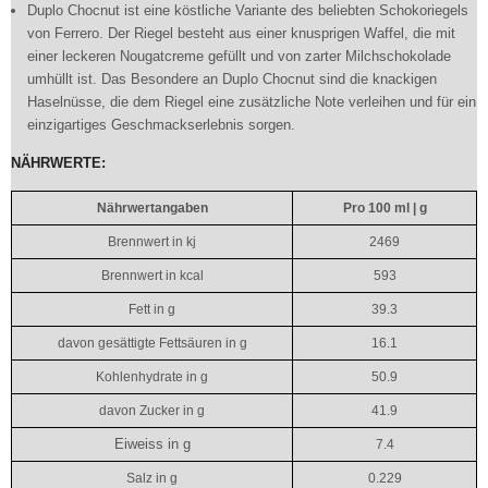
Duplo Chocnut ist eine köstliche Variante des beliebten Schokoriegels
von Ferrero. Der Riegel besteht aus einer knusprigen Waffel, die mit
einer leckeren Nougatcreme gefüllt und von zarter Milchschokolade
umhüllt ist. Das Besondere an Duplo Chocnut sind die knackigen
Haselnüsse, die dem Riegel eine zusätzliche Note verleihen und für ein
einzigartiges Geschmackserlebnis sorgen.
NÄHRWERTE:
Nährwertangaben
Pro 100 ml | g
Brennwert in kj
2469
Brennwert in kcal
593
Fett in g
39.3
davon gesättigte Fettsäuren in g
16.1
Kohlenhydrate in g
50.9
davon Zucker in g
41.9
Eiweiss in g
7.4
Salz in g
0.229