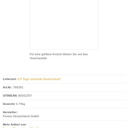
Für eine größere Ansicht klicken Sie auf das
Vorschaubild
Lieferzeit:
3-5 Tage innerhalb Deutschland*
Art.Nr.:
780281
GTIN/EAN:
80052357
Gewicht:
0.75kg
Hersteller:
Ferrero Deutschland GmbH
Mehr Artikel von: