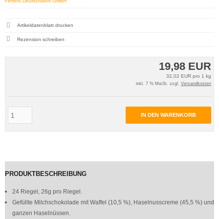
Ferrero Deutschland GmbH
Artikeldatenblatt drucken
Rezension schreiben
19,98 EUR
32,02 EUR pro 1 kg
inkl. 7 % MwSt. zzgl.
Versandkosten
IN DEN WARENKORB
PRODUKTBESCHREIBUNG
24 Riegel, 26g pro Riegel.
Gefüllte Milchschokolade mit Waffel (10,5
%), Haselnusscreme (45,5 %) und
ganzen
Haselnüssen.