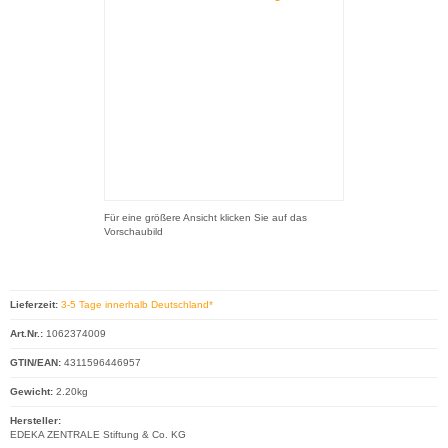
Für eine größere Ansicht klicken Sie auf das
Vorschaubild
Lieferzeit:
3-5 Tage innerhalb Deutschland*
Art.Nr.:
1062374009
GTIN/EAN:
4311596446957
Gewicht:
2.20kg
Hersteller:
EDEKA ZENTRALE Stiftung & Co. KG