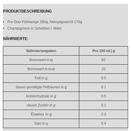
PRODUKTBESCHREIBUNG
Pro Glas Füllmenge 280g, Abtropfgewicht 170g
Champignons in Scheiben I. Wahl.
NÄHRWERTE:
Nährwertangaben
Pro 100 ml | g
Brennwert in kj
82
Brennwert in kcal
20
Fett in g
0.5
davon gesättigte Fettsäuren in g
0.1
Kohlenhydrate in g
0.5
davon Zucker in g
0.1
Eiweiss in g
2.3
Salz in g
0.4