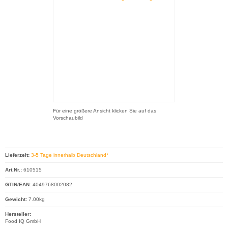
Für eine größere Ansicht klicken Sie auf das
Vorschaubild
Lieferzeit:
3-5 Tage innerhalb Deutschland*
Art.Nr.:
610515
GTIN/EAN:
4049768002082
Gewicht:
7.00kg
Hersteller:
Food IQ GmbH