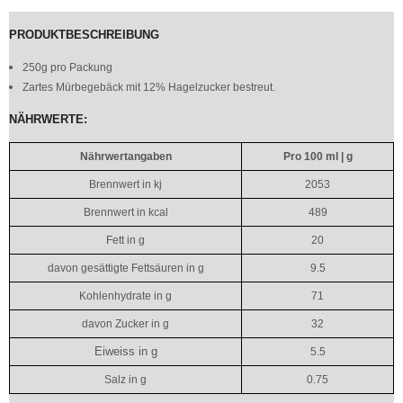
PRODUKTBESCHREIBUNG
250g pro Packung
Zartes Mürbegebäck mit 12% Hagelzucker bestreut.
NÄHRWERTE:
Nährwertangaben
Pro 100 ml | g
Brennwert in kj
2053
Brennwert in kcal
489
Fett in g
20
davon gesättigte Fettsäuren in g
9.5
Kohlenhydrate in g
71
davon Zucker in g
32
Eiweiss in g
5.5
Salz in g
0.75