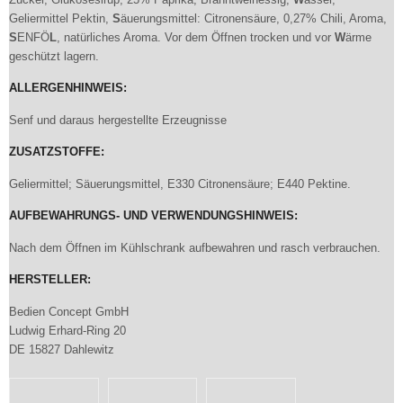
Geliermittel Pektin,
S
äuerungsmittel: Citronensäure, 0,27% Chili, Aroma,
S
ENFÖ
L
, natürliches Aroma. Vor dem Öffnen trocken und vor
W
ärme
geschützt lagern.
ALLERGENHINWEIS:
Senf und daraus hergestellte Erzeugnisse
ZUSATZSTOFFE:
Geliermittel; Säuerungsmittel, E330 Citronensäure; E440 Pektine.
AUFBEWAHRUNGS- UND VERWENDUNGSHINWEIS:
Nach dem Öffnen im Kühlschrank aufbewahren und rasch verbrauchen.
HERSTELLER:
Bedien Concept GmbH
Ludwig Erhard-Ring 20
DE 15827 Dahlewitz