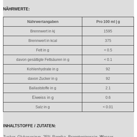
NÄHRWERTE:
Nährwertangaben
Pro 100 ml | g
Brennwert in kj
1595
Brennwert in kcal
375
Fett in g
< 0.5
davon gesättigte Fettsäuren in g
< 0.1
Kohlenhydrate in g
92
davon Zucker in g
92
Ballaststoffe in g
2.1
Eiweiss in g
0.6
Salz in g
< 0.01
INHALTSTOFFE / ZUTATEN:
Zucker, Glukosesirup, 25% Paprika, Branntweinessig,
W
asser,