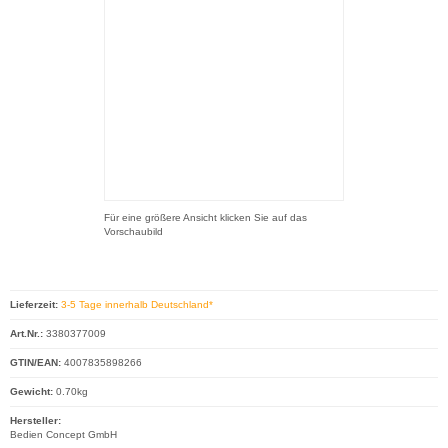
Für eine größere Ansicht klicken Sie auf das
Vorschaubild
Lieferzeit:
3-5 Tage innerhalb Deutschland*
Art.Nr.:
3380377009
GTIN/EAN:
4007835898266
Gewicht:
0.70kg
Hersteller:
Bedien Concept GmbH