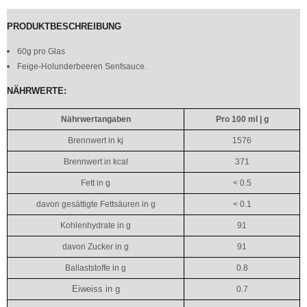
PRODUKTBESCHREIBUNG
60g pro Glas
Feige-Holunderbeeren Senfsauce.
NÄHRWERTE:
Nährwertangaben
Pro 100 ml | g
Brennwert in kj
1576
Brennwert in kcal
371
Fett in g
< 0.5
davon gesättigte Fettsäuren in g
< 0.1
Kohlenhydrate in g
91
davon Zucker in g
91
Ballaststoffe in g
0.8
Eiweiss in g
0.7