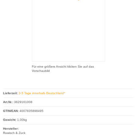
Für eine größere Ansicht klicken Sie auf das
Vorschaubild
Lieferzeit:
3-5 Tage innerhalb Deutschland*
Art.Nr.:
3629161008
GTIN/EAN:
4007835898495
Gewicht:
1.00kg
Hersteller:
Ruwisch & Zuck