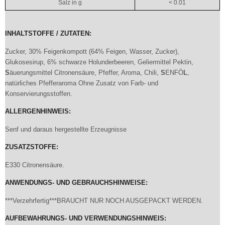
Salz in g
< 0.01
INHALTSTOFFE / ZUTATEN:
Zucker, 30% Feigenkompott (64% Feigen, Wasser, Zucker),
Glukosesirup, 6% schwarze Holunderbeeren, Geliermittel Pektin,
S
äuerungsmittel Citronensäure, Pfeffer, Aroma, Chili,
S
ENFÖ
L
,
natürliches Pfefferaroma Ohne Zusatz von Farb- und
Konservierungsstoffen.
ALLERGENHINWEIS:
Senf und daraus hergestellte Erzeugnisse
ZUSATZSTOFFE:
E330 Citronensäure.
ANWENDUNGS- UND GEBRAUCHSHINWEISE:
***Verzehrfertig***BRAUCHT NUR NOCH AUSGEPACKT WERDEN.
AUFBEWAHRUNGS- UND VERWENDUNGSHINWEIS: