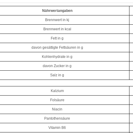
Nährwertangaben
Brennwert in kj
Brennwert in kcal
Fett in g
davon gesättigte Fettsäuren in g
Kohlenhydrate in g
davon Zucker in g
Salz in g
Kalzium
Folsäure
Niacin
Pantothensäure
Vitamin B6