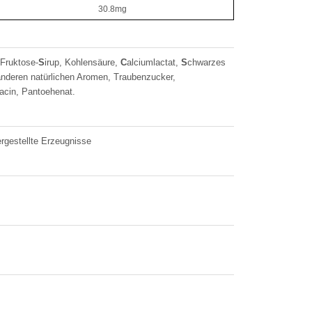
30.8mg
Fruktose-
S
irup, Kohlensäure,
C
alciumlactat,
S
chwarzes
 anderen natürlichen Aromen, Traubenzucker,
iacin, Pantoehenat.
ergestellte Erzeugnisse