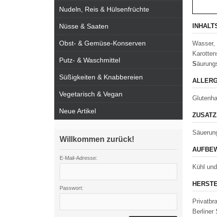
Nudeln, Reis & Hülsenfrüchte
Nüsse & Saaten
INHALT
Obst- & Gemüse-Konserven
Wasser, 
Karotten
Putz- & Waschmittel
S
äurung
Süßigkeiten & Knabbereien
ALLERG
Vegetarisch & Vegan
Glutenha
Neue Artikel
ZUSATZ
Säuerung
Willkommen zurück!
AUFBEW
E-Mail-Adresse:
Kühl und
HERSTE
Passwort:
Privatbr
Berliner 