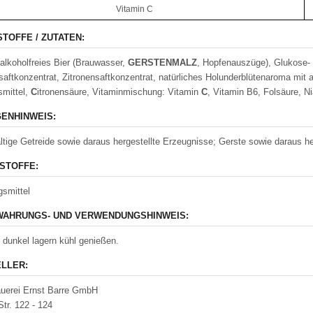
Vitamin C
STOFFE / ZUTATEN:
alkoholfreies Bier (Brauwasser,
GER
S
TENMALZ
, Hopfenauszüge), Glukose- 
saftkonzentrat, Zitronensaftkonzentrat, natürliches Holunderblütenaroma mit
smittel,
C
itronensäure, Vitaminmischung: Vitamin
C
, Vitamin B6, Folsäure, N
ENHINWEIS:
ltige Getreide sowie daraus hergestellte Erzeugnisse; Gerste sowie daraus h
STOFFE:
smittel
AHRUNGS- UND VERWENDUNGSHINWEIS:
 dunkel lagern kühl genießen.
LLER:
auerei Ernst Barre GmbH
Str. 122 - 124