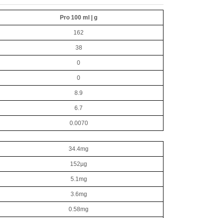
Pro 100 ml | g
162
38
0
0
8.9
6.7
0.0070
34.4mg
152µg
5.1mg
3.6mg
0.58mg