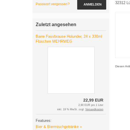
32312 L
Passwort vergessen?
ANMELDEN
Zuletzt angesehen
Barre Fassbrause Holunder, 24 x 330ml
Flaschen MEHRWEG
Diesen Art
22,99 EUR
2,90 EUR pro 1 Liter
inkl. 19 % MwSt. zzgl.
Versandkosten
Features:
Bier & Biermischgetränke »