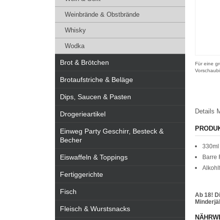
Weinbrände & Obstbrände
Whisky
Wodka
Brot & Brötchen
Für eine gr
Vorschaubi
Brotaufstriche & Beläge
Dips, Saucen & Pasten
Details
M
Drogerieartikel
PRODU
Einweg Party Geschirr, Besteck &
Becher
330ml 
Eiswaffeln & Toppings
Barre
Alkohl
Fertiggerichte
Fisch
Ab 18! D
Minderjäh
Fleisch & Wurstsnacks
NÄHRW