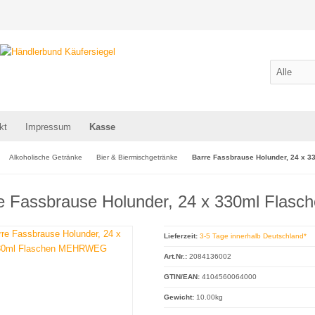
kt
Impressum
Kasse
Alkoholische Getränke
Bier & Biermischgetränke
Barre Fassbrause Holunder, 24 x
e Fassbrause Holunder, 24 x 330ml Fl
Lieferzeit:
3-5 Tage innerhalb Deutschland*
Art.Nr.:
2084136002
GTIN/EAN:
4104560064000
Gewicht:
10.00kg