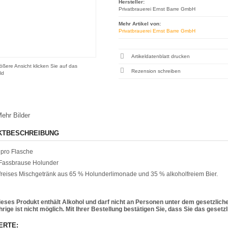
Hersteller:
Privatbrauerei Ernst Barre GmbH
Mehr Artikel von:
Privatbrauerei Ernst Barre GmbH
Artikeldatenblatt drucken
ößere Ansicht klicken Sie auf das
Rezension schreiben
ld
ehr Bilder
KTBESCHREIBUNG
pro Flasche
 Fassbrause Holunder
freises Mischgetränk aus 65 % Holunderlimonade und 35 % alkoholfreiem Bier.
ieses Produkt enthält Alkohol und darf nicht an Personen unter dem gesetzlich
rige ist nicht möglich. Mit Ihrer Bestellung bestätigen Sie, dass Sie das geset
ERTE: