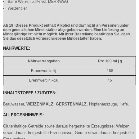
Barre Weizen 5.4% vol. MEHRWEG
Weizenbier
Ab 18! Dieses Produkt enthält Alkohol und darf nicht an Personen unter
dem gesetzlichen Mindestalter abgegeben werden. Eine Lieferung an
Minderjährige ist nicht möglich. Mit Ihrer Bestellung bestätigen Sie, dass
Sie das gesetzlich vorgeschriebene Mindestalter haben.
NÄHRWERTE:
Nährwertangaben
Pro 100 ml | g
Brennwert in kj
188
Brennwert in kcal
45
INHALTSTOFFE / ZUTATEN:
Brauwasser,
WEIZENMALZ
,
GERSTENMALZ
, Hopfenauszüge, Hefe.
ALLERGENHINWEIS:
Glutenhaltige Getreide sowie daraus hergestellte Erzeugnisse; Weizen
sowie daraus hergestellte Erzeugnisse; Gerste sowie daraus hergestellte