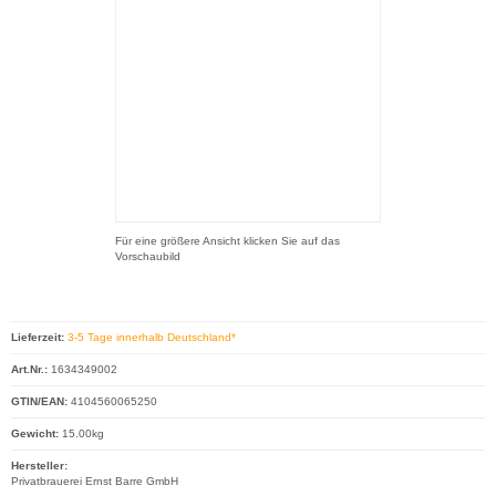
Für eine größere Ansicht klicken Sie auf das
Vorschaubild
Lieferzeit:
3-5 Tage innerhalb Deutschland*
Art.Nr.:
1634349002
GTIN/EAN:
4104560065250
Gewicht:
15.00kg
Hersteller:
Privatbrauerei Ernst Barre GmbH