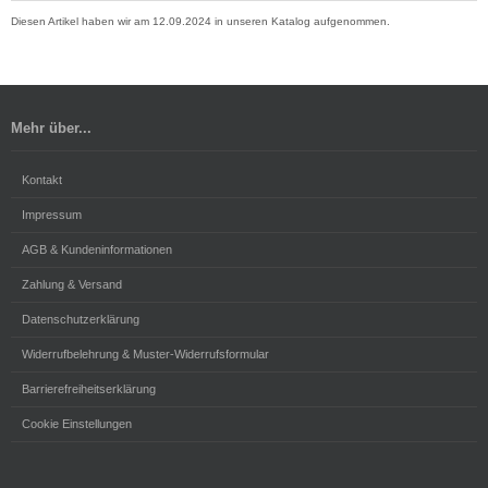
Diesen Artikel haben wir am 12.09.2024 in unseren Katalog aufgenommen.
Mehr über...
Kontakt
Impressum
AGB & Kundeninformationen
Zahlung & Versand
Datenschutzerklärung
Widerrufbelehrung & Muster-Widerrufsformular
Barrierefreiheitserklärung
Cookie Einstellungen