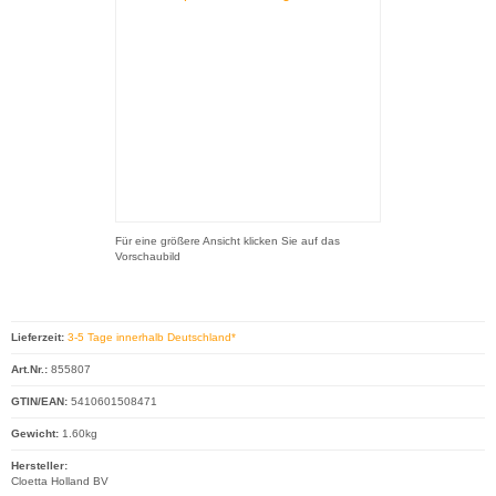
Für eine größere Ansicht klicken Sie auf das
Vorschaubild
Lieferzeit:
3-5 Tage innerhalb Deutschland*
Art.Nr.:
855807
GTIN/EAN:
5410601508471
Gewicht:
1.60kg
Hersteller:
Cloetta Holland BV