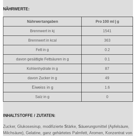
NÄHRWERTE:
Nährwertangaben
Pro 100 ml | g
Brennwert in kj
1541
Brennwert in kcal
363
Fett in g
0.2
davon gesättigte Fettsäuren in g
0.1
Kohlenhydrate in g
87
davon Zucker in g
49
Eiweiss in g
1.6
Salz in g
0
INHALTSTOFFE / ZUTATEN:
Zucker, Glukosesirup, modifizierte
S
tärke,
S
äuerungsmittel (Apfelsäure,
Milchsäure), Gelatine, ganz gehärtetes Palmfett, Aromen, Konzentrat von