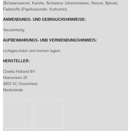
(
S
chwarzwurzel, Karotte,
S
chwarze Johannisbeere, Nessel,
S
pinat),
Farbstoffe (Paprikaextrakt, Kurkumin).
ANWENDUNGS- UND GEBRAUCHSHINWEISE:
Verzehrfertig
AUFBEWAHRUNGS- UND VERWENDUNGSHINWEIS:
Lichtgeschützt und trocken lagern.
HERSTELLER:
Cloetta Holland BV
Hoevestein 26
4903 SC Oosterhout
Niederlande