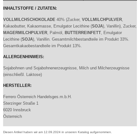
INHALTSTOFFE / ZUTATEN:
VOLLMILCHSCHOKOLADE
40% (Zucker,
VOLLMILCHPULVER
,
Kakaobutter, Kakaomasse, Emulgator Lecithine (
SOJA
), Vanillin), Zucker,
MAGERMILCHPULVER
, Palmöl,
BUTTERREINFETT
, Emulgator
Lecithine (
SOJA
), Vanillin. Gesamtmilchbestandteile im Produkt 33%.
Gesamtkakaobestandteile im Produkt 13%.
ALLERGENHINWEIS:
Sojabohnen und Sojabohnenerzeugnisse, Milch und Milcherzeugnisse
(einschließl. Laktose)
HERSTELLER:
Ferrero Österreich Handelsges.m.b.H.
Sterzinger Straße 1
6020 Innsbruck
Österreich
Diesen Artikel haben wir am 12.09.2024 in unseren Katalog aufgenommen.