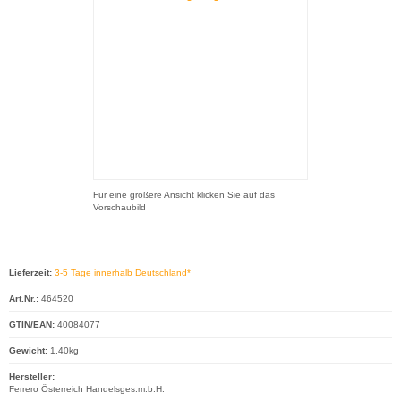
Für eine größere Ansicht klicken Sie auf das
Vorschaubild
Lieferzeit:
3-5 Tage innerhalb Deutschland*
Art.Nr.:
464520
GTIN/EAN:
40084077
Gewicht:
1.40kg
Hersteller:
Ferrero Österreich Handelsges.m.b.H.