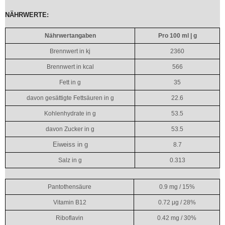
NÄHRWERTE:
Nährwertangaben
Pro 100 ml | g
Brennwert in kj
2360
Brennwert in kcal
566
Fett in g
35
davon gesättigte Fettsäuren in g
22.6
Kohlenhydrate in g
53.5
davon Zucker in g
53.5
Eiweiss in g
8.7
Salz in g
0.313
Pantothensäure
0.9 mg / 15%
Vitamin B12
0.72 μg / 28%
Riboflavin
0.42 mg / 30%