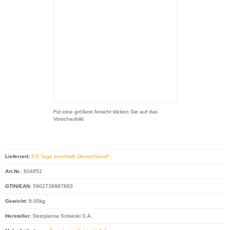
Für eine größere Ansicht klicken Sie auf das
Vorschaubild
Lieferzeit:
3-5 Tage innerhalb Deutschland*
Art.Nr.:
604852
GTIN/EAN:
5902738887883
Gewicht:
8.00kg
Hersteller:
Destylarnia Sobieski S.A.